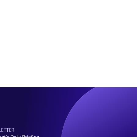
정
당
해
요
롯
1조
구
데
규
百
모
에
펀
라
드
인
조
플
성
러
스
임
차
유
치
ETTER