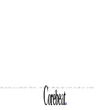
람코자산신탁은 21일, 글로벌 환경·에너지 솔루션 기업
올리아와 업무협약(MOU)을 체결하고 보유 오피스 자산의
원관리 효율화에 나선다고 밝혔다. 시범 사업은 오는 8월부터 
초구 양재동의 SPC1945타워에서 3개월간 진행된다. 베올리아