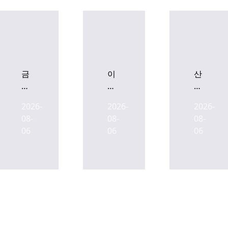
금
이
산
감
지
업
원,
스,
은
2026-
2026-
2026-
SK
'타
행-
08-
08-
08-
디
임
우
06
06
06
앤
워
본,
디
크'로
AI
유
재
인
상
조
프
증
성
라
자
하
확
에
는
충
정
분
위