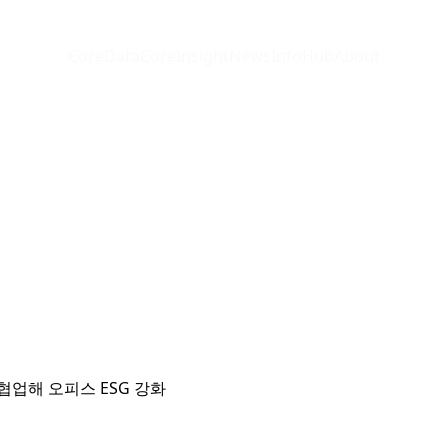
CoreData
CoreInsight
News
InfoHub
About
협업해 오피스 ESG 강화