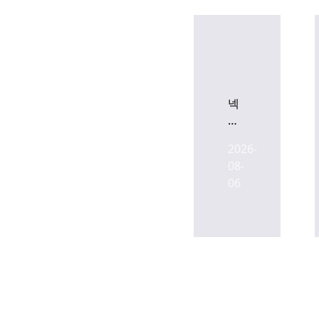
넥
슨,
현
2026-
대
08-
차,
06
LIG
넥
스
원,
SK
플
래
닛