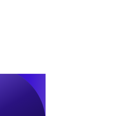
수
합
의