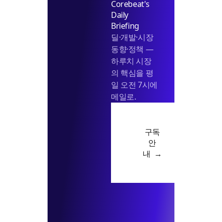
Corebeat's
Daily
Briefing
딜·개발·시장
동향·정책 —
하루치 시장
의 핵심을 평
일 오전 7시에
메일로.
구독
안
내 →