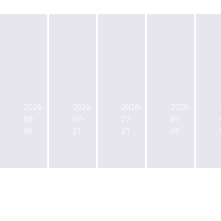
캡
젠
ULI
사
스
스
한
학
톤
타
국
연
2026-
2026-
2026-
2026-
리
메
신
금
08-
07-
07-
07-
츠
이
임
CIO
06
21
21
09
사
트,
회
에
업
부
장
백
본
동
에
주
부
산
박
현
장
매
래
전
에
입
익
공
김
매
그
무
성
각
레
원