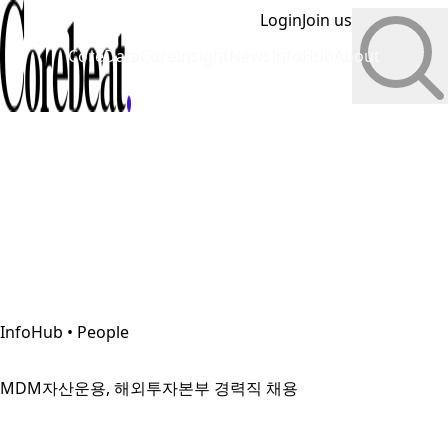
Login
Join us
CoreData
CoreInsight
News
InfoHub
About
InfoHub • People
MDM자산운용, 해외투자본부 경력직 채용