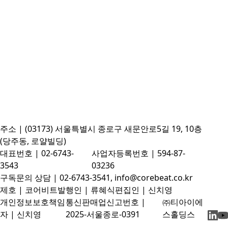
주소 | (03173) 서울특별시 종로구 새문안로5길 19, 10층
(당주동, 로얄빌딩)
대표번호 | 02-6743-
사업자등록번호 | 594-87-
3543
03236
구독문의 상담 | 02-6743-3541, info@corebeat.co.kr
제호 | 코어비트
발행인 | 류혜식
편집인 | 신치영
개인정보보호책임
통신판매업신고번호 |
㈜티아이에
자 | 신치영
2025-서울종로-0391
스홀딩스