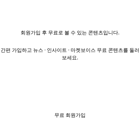
과장~대리급이며,
최소 5년 이상
경력이 필수다.
주요 업무는 해외
회원가입
후 무료로 볼 수 있는 콘텐츠입니다.
대체투자펀드
설정/운용 관련
업무 전반이다.
간편 가입하고 뉴스 · 인사이트 · 마켓보이스 무료 콘텐츠를 둘러
지원 자격은
보세요.
4년제 학사 이상,
영어
커뮤니케이션
능력 보유자이며,
상경계열 또는
부동산 전공자,
해외/국내
대체투자 경험자,
무료 회원가입
투자자산운용사
등 금융 자격증
보유자를