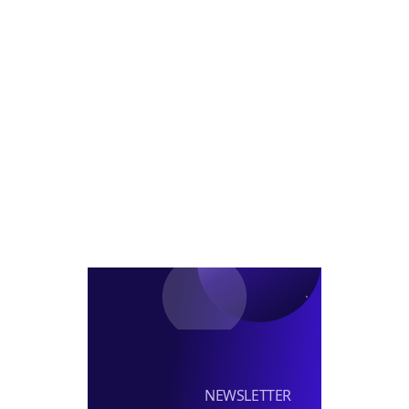
제
팀
이
연
전
장
프
금
코
급/
대
CIO
람
차
표
내
코
부
정
신
장
탁
급
투
채
자
용
펀
딩
실
장
선
임
NEWSLETTER