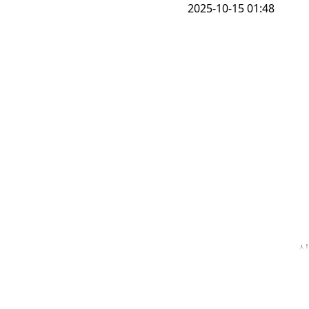
2025-10-15 01:48
신
매
2
지