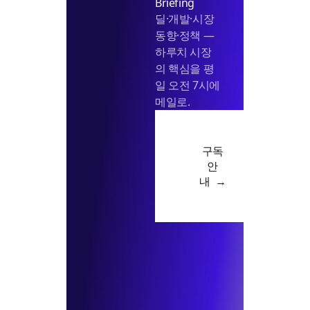
Briefing
딜·개발·시장
동향·정책 —
하루치 시장
의 핵심을 평
일 오전 7시에
메일로.
구독
안
내 →