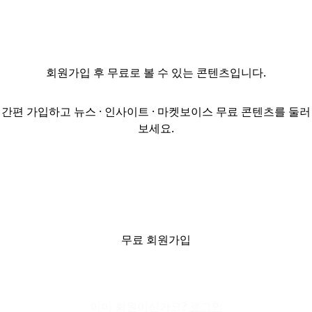
리스크관리·
준법감시·감사·
심사 부문의
경력직을
회원가입
후 무료로 볼 수 있는 콘텐츠입니다.
모집한다. 지원은
코리아신탁 채용
홈페이지
간편 가입하고 뉴스 · 인사이트 · 마켓보이스 무료 콘텐츠를 둘러
(https://ktrust.applyin.co.kr/)
보세요.
를 통해
온라인으로
가능하며,
접수기간은 10월
20일(월) 0시부터
11월 8일(토)
18시까지다.
무료 회원가입
전형절차는
서류전형,
인적성검사, 1·2차
이미 회원이신가요?
면접, 채...
로그인