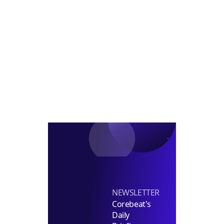
코
급/
대
CIO
람
차
표
내
코
부
정
신
장
탁
급
투
채
자
용
펀
딩
실
장
선
임
NEWSLETTER
Corebeat's
Daily