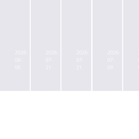
캡
젠
ULI
사
스
스
한
학
톤
타
국
연
2026-
2026-
2026-
2026-
리
메
신
금
08-
07-
07-
07-
츠
이
임
CIO
06
21
21
09
사
트,
회
에
업
부
장
백
본
동
에
주
부
산
박
현
장
매
래
전
에
입
익
공
김
매
그
무
성
각
레
원
제
팀
이
연
전
장
프
금