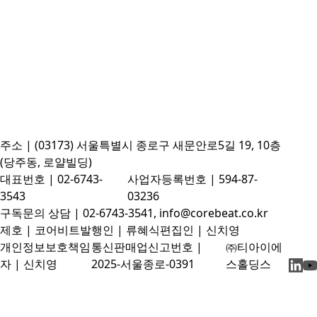
주소 | (03173) 서울특별시 종로구 새문안로5길 19, 10층
(당주동, 로얄빌딩)
대표번호 | 02-6743-
사업자등록번호 | 594-87-
3543
03236
구독문의 상담 | 02-6743-3541, info@corebeat.co.kr
제호 | 코어비트
발행인 | 류혜식
편집인 | 신치영
개인정보보호책임
통신판매업신고번호 |
㈜티아이에
자 | 신치영
2025-서울종로-0391
스홀딩스