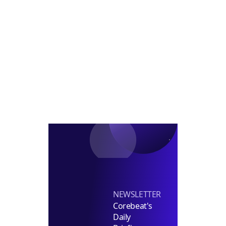
코
급/
대
CIO
람
차
표
내
코
부
정
신
장
탁
급
투
채
자
용
펀
딩
실
장
선
임
NEWSLETTER
Corebeat's
Daily