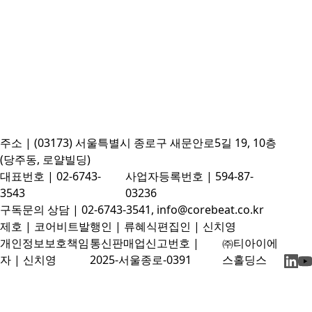
주소 | (03173) 서울특별시 종로구 새문안로5길 19, 10층
(당주동, 로얄빌딩)
대표번호 | 02-6743-
사업자등록번호 | 594-87-
3543
03236
구독문의 상담 | 02-6743-3541, info@corebeat.co.kr
제호 | 코어비트
발행인 | 류혜식
편집인 | 신치영
개인정보보호책임
통신판매업신고번호 |
㈜티아이에
자 | 신치영
2025-서울종로-0391
스홀딩스