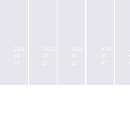
캡
젠
ULI
사
스
스
한
학
톤
타
국
연
2026-
2026-
2026-
2026-
리
메
신
금
08-
07-
07-
07-
츠
이
임
CIO
06
21
21
09
사
트,
회
에
업
부
장
백
본
동
에
주
부
산
박
현
장
매
래
전
에
입
익
공
김
매
그
무
성
각
레
원
제
팀
이
연
전
장
프
금