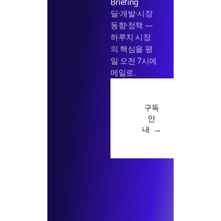
Briefing
딜·개발·시장
동향·정책 —
하루치 시장
의 핵심을 평
일 오전 7시에
메일로.
구독
안
내 →