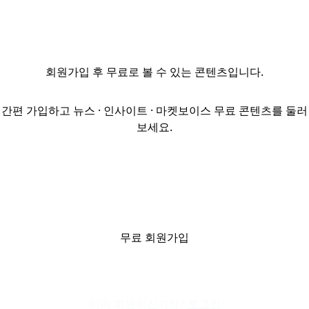
업무는
기관투자자 대응
및 보고, 국내
투자자 대상 펀드
회원가입
후 무료로 볼 수 있는 콘텐츠입니다.
마케팅, 물류센터
투자 펀드 전략
수립 및 실행
간편 가입하고 뉴스 · 인사이트 · 마켓보이스 무료 콘텐츠를 둘러
등이다. 지원
보세요.
자격은 부동산
투자·운용 관련
경력과 Excel
재무모델링 역량,
우수한 영어
능력을 요구한다.
서류는 국문·영문
무료 회원가입
이력서 및
경력기술서,
개인정보제공동의서를
이미 회원이신가요?
이메일(hjsi...
로그인