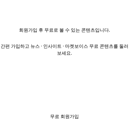
기부채납
운영기준' 일부
개정안을
행정예고했다.
회원가입
후 무료로 볼 수 있는 콘텐츠입니다.
이번 개정안은
상업용지 등
용도지역 간 변경
간편 가입하고 뉴스 · 인사이트 · 마켓보이스 무료 콘텐츠를 둘러
시 과도한
보세요.
기부채납 요구를
제한하고,
공업화주택의
기부채납 경감
근거를 신설하는
것이 핵심이다.
특히 주택사업
인허가 과정에서
제2종
무료 회원가입
일반주거지역을
상업지역으로