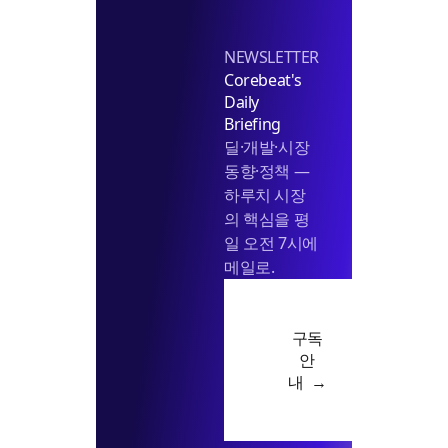
다
NEWSLETTER
Corebeat's
Daily
Briefing
딜·개발·시장
동향·정책 —
하루치 시장
의 핵심을 평
일 오전 7시에
메일로.
구독
안
내 →