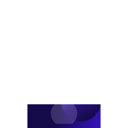
랫
컬
생
PF
폼
복
금
‘MODO’,
합
융
도
개
조
쿄
발
달
롯
사
추
폰
업
진
기
PF
에
3463
프
억
리
원
미
채
엄
무
주
인
거
수
선
보
인