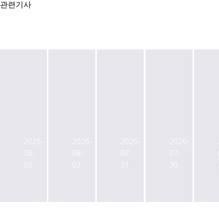
관련기사
이
효
시
잠
지
성
흥
실
스
중
데
스
2026-
2026-
2026-
2026-
아
공
콘
포
08-
08-
07-
07-
시
업,
물
츠
05
03
31
30
아
잠
류
마
日
원
센
이
주
동
터
스,
거
메
EOD
4.8
플
디
발
조