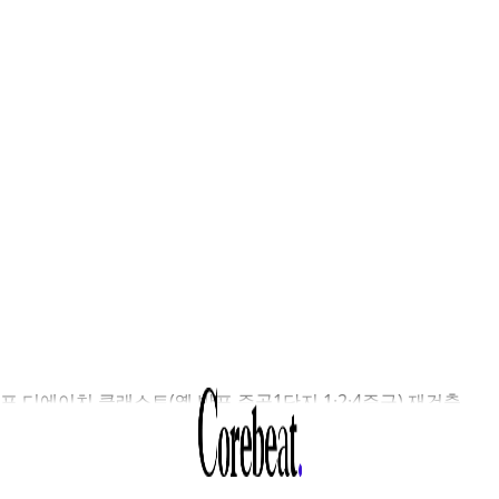
포 디에이치 클래스트(옛 반포 주공1단지 1·2·4주구) 재건축
합이 6500억원 규모의 프로젝트파이낸싱(PF)에 성공했다. 이번
금조달은 후분양 구조에 따른 공사비 증가분을 충당하기 위한
으로, 시공사인 현대건설이 전액 연대보증을 제공했다. 만기는