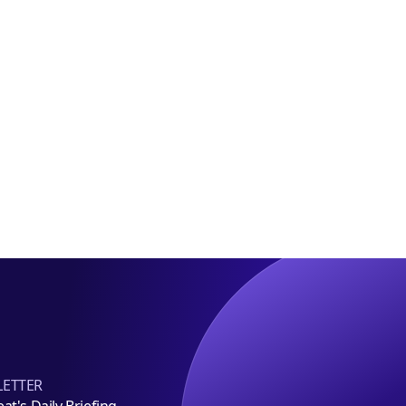
개
조
발
달
사
추
업
진
PF
3463
억
원
채
무
인
수
ETTER