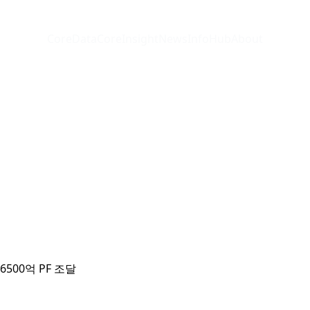
CoreData
CoreInsight
News
InfoHub
About
500억 PF 조달