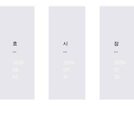
효
시
잠
성
흥
실
중
데
스
2026-
2026-
2026-
공
콘
포
08-
07-
07-
업,
물
츠
03
31
30
잠
류
마
원
센
이
동
터
스,
메
EOD
4.8
디
발
조
컬
생
PF
복
금
합
융