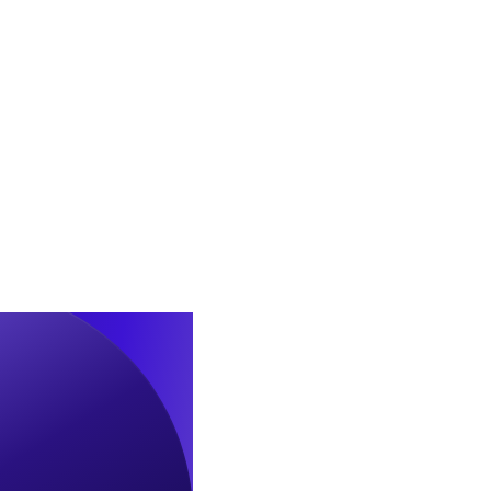
업
실
시
협
약
체
결