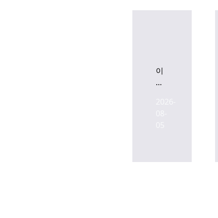
이
지
스
2026-
아
08-
시
05
아
日
주
거
플
랫
폼
‘MODO’,