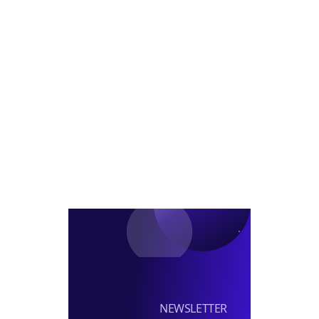
제
팀
이
연
전
장
프
금
코
급/
대
CIO
람
차
표
내
코
부
정
신
장
탁
급
투
채
자
용
펀
딩
실
장
선
임
NEWSLETTER