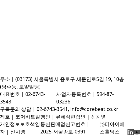
주소 | (03173) 서울특별시 종로구 새문안로5길 19, 10층
(당주동, 로얄빌딩)
대표번호 | 02-6743-
사업자등록번호 | 594-87-
3543
03236
구독문의 상담 | 02-6743-3541, info@corebeat.co.kr
제호 | 코어비트
발행인 | 류혜식
편집인 | 신치영
개인정보보호책임
통신판매업신고번호 |
㈜티아이에
자 | 신치영
2025-서울종로-0391
스홀딩스