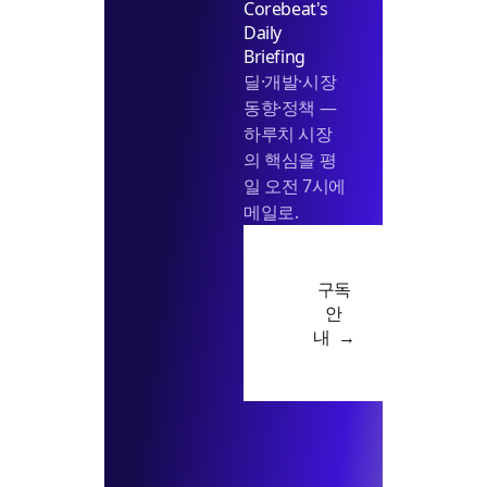
Corebeat's
Daily
Briefing
딜·개발·시장
동향·정책 —
하루치 시장
의 핵심을 평
일 오전 7시에
메일로.
구독
안
내 →