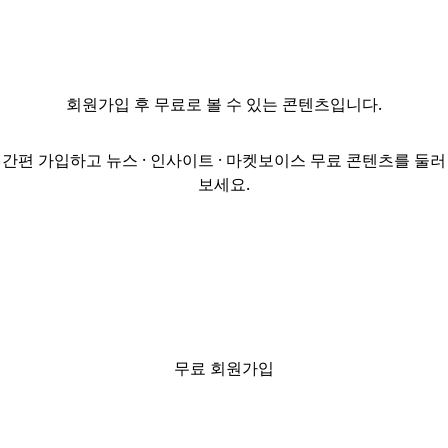
채용한다. 주요
업무는 해외
부동산 펀드
운용으로,
회원가입
후 무료로 볼 수 있는 콘텐츠입니다.
투자제안서 작성,
현지 AMC 및
자문사
간편 가입하고 뉴스 · 인사이트 · 마켓보이스 무료 콘텐츠를 둘러
커뮤니케이션
보세요.
등을 담당한다.
지원 자격은
운용사 또는
증권사·회계법인
등 관련 업계
경력자이며, 영어
의사소통 가능자
및 금융자격증
무료 회원가입
보유자를
우대한다. 접수는
채용 시까지