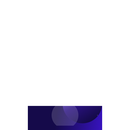
에
입
익
공
김
매
그
무
성
각
레
원
제
팀
이
연
전
장
프
금
코
급/
대
CIO
람
차
표
내
코
부
정
신
장
탁
급
투
채
자
용
펀
딩
실
장
선
임