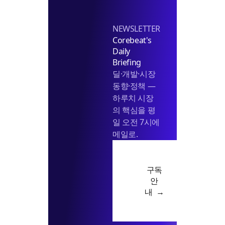
NEWSLETTER
Corebeat's
Daily
Briefing
딜·개발·시장
동향·정책 —
하루치 시장
의 핵심을 평
일 오전 7시에
메일로.
구독
안
내 →