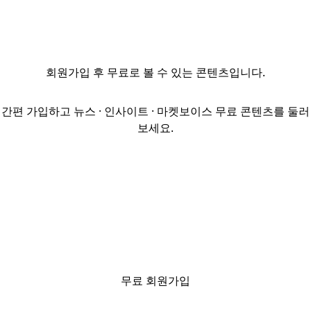
위해 기존
자산운용본부와
별도로
대체투자본부를
회원가입
후 무료로 볼 수 있는 콘텐츠입니다.
출범했다. 10일
상업용 부동산
투자업계에
간편 가입하고 뉴스 · 인사이트 · 마켓보이스 무료 콘텐츠를 둘러
따르면
보세요.
노란우산공제회는
최근 조직개편을
통해
자산운용본부
소속 기업투자실,
부동산투자실,
인프라투자실을
묶어
대체투자본부를
무료 회원가입
신설했다. 기존
자산운용본부는