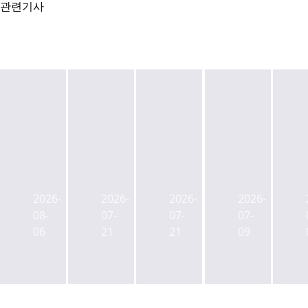
관련기사
캡
젠
ULI
사
스
스
한
학
톤
타
국
연
2026-
2026-
2026-
2026-
리
메
신
금
08-
07-
07-
07-
츠
이
임
CIO
06
21
21
09
사
트,
회
에
업
부
장
백
본
동
에
주
부
산
박
현
장
매
래
전