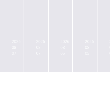
목
브
타
마
동
이
임
스
삼
플
워
턴
2026-
2026-
2026-
2026-
성
렉
크
운
08-
08-
08-
08-
화
스
명
용,
07
07
05
05
재
우
동
하
빌
협
매
이
딩,
에
각,
드
CBRE
아
골
파
투
식
드
크
자
스
만
명
자
OEM
삭
동
문
기
스
27
우
업
vs
일
협
비
블
입