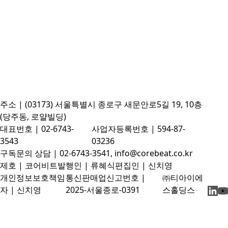
주소 | (03173) 서울특별시 종로구 새문안로5길 19, 10층
(당주동, 로얄빌딩)
대표번호 | 02-6743-
사업자등록번호 | 594-87-
3543
03236
구독문의 상담 | 02-6743-3541, info@corebeat.co.kr
제호 | 코어비트
발행인 | 류혜식
편집인 | 신치영
개인정보보호책임
통신판매업신고번호 |
㈜티아이에
자 | 신치영
2025-서울종로-0391
스홀딩스