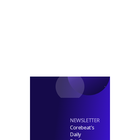
선
즈
루
찰
정
코
코
실
선
브-
시
정
CPPIB
경
쟁
NEWSLETTER
Corebeat's
Daily