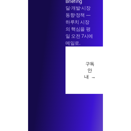
Briefing
딜·개발·시장
동향·정책 —
하루치 시장
의 핵심을 평
일 오전 7시에
메일로.
구독
안
내 →