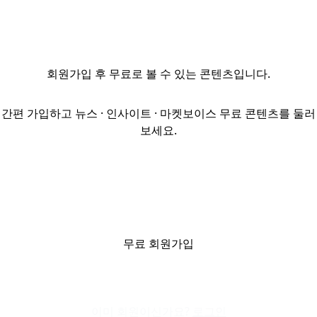
공모펀드가
기한이익상실
(EOD)에
직면했다. 총
회원가입
후 무료로 볼 수 있는 콘텐츠입니다.
4억7500만달러
규모 딜 가운데
3억5000만달러를
간편 가입하고 뉴스 · 인사이트 · 마켓보이스 무료 콘텐츠를 둘러
차지하는 선순위
보세요.
대출의 원리금을
만기일인 지난
10월 말까지
상환하지 못한
것으로 알려졌다.
현재 자산 가치는
취득가 대비 10%
무료 회원가입
이상 하락했으며
임대율도 떨어져
펀드 현금흐름이
이미 회원이신가요?
악화된....
로그인