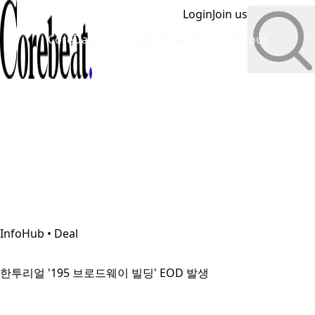
Login
Join us
CoreData
CoreInsight
News
InfoHub
About
InfoHub • Deal
한투리얼 '195 브로드웨이 빌딩' EOD 발생