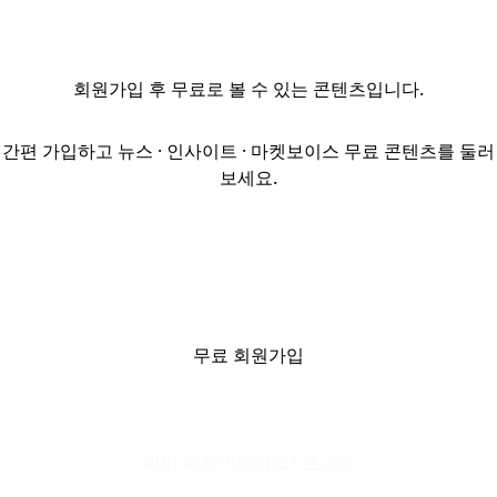
흐름 속에서
재조정 국면에
접어들었다고
회원가입
후 무료로 볼 수 있는 콘텐츠입니다.
분석했다. 25일
젠스타메이트는
리포트를 통해
간편 가입하고 뉴스 · 인사이트 · 마켓보이스 무료 콘텐츠를 둘러
3분기 물류센터
보세요.
거래규모는 약
1조2000억원,
거래면적은 약
19만2000평이라고
밝혔다. 이는
전분기 대비 각각
176%, 138%
무료 회원가입
증가한 것이다.
수도권 물류센터
공실률(상온 기준)
이미 회원이신가요?
은 12.8...
로그인