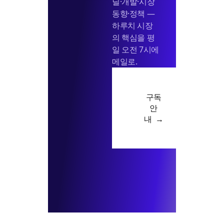
딜·개발·시장
동향·정책 —
하루치 시장
의 핵심을 평
일 오전 7시에
메일로.
구독
안
내 →