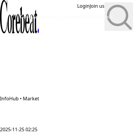
Login
Join us
CoreData
CoreInsight
News
InfoHub
About
InfoHub • Market
2025-11-25 02:25