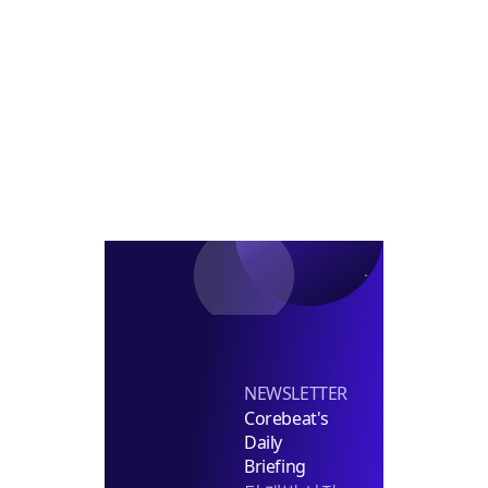
옥
百
규
임
에
모
차
라
펀
의
인
드
향
플
조
서
러
성
접
스
수
임
차
유
치
NEWSLETTER
Corebeat's
Daily
Briefing