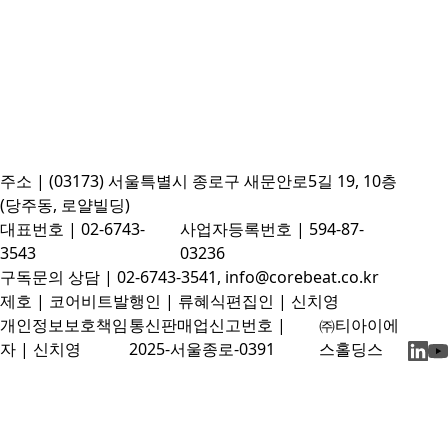
주소 | (03173) 서울특별시 종로구 새문안로5길 19, 10층
(당주동, 로얄빌딩)
대표번호 | 02-6743-
사업자등록번호 | 594-87-
3543
03236
구독문의 상담 | 02-6743-3541, info@corebeat.co.kr
제호 | 코어비트
발행인 | 류혜식
편집인 | 신치영
개인정보보호책임
통신판매업신고번호 |
㈜티아이에
자 | 신치영
2025-서울종로-0391
스홀딩스