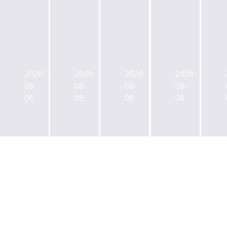
넥
금
이
산
슨,
감
지
업
현
원,
스,
은
2026-
2026-
2026-
2026-
대
SK
'타
행-
08-
08-
08-
08-
차,
디
임
우
06
06
06
06
LIG
앤
워
본,
넥
디
크'로
AI
스
유
재
인
원,
상
조
프
SK
증
성
라
플
자
하
확
래
에
는
충
닛
정
분
위
본
정
당
해
사
요
롯
1
사
구
데
조