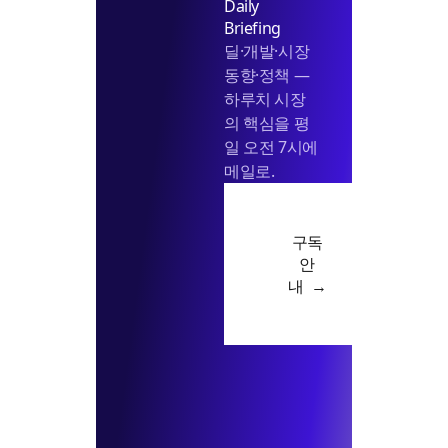
Daily
Briefing
딜·개발·시장
동향·정책 —
하루치 시장
의 핵심을 평
일 오전 7시에
메일로.
구독
안
내 →