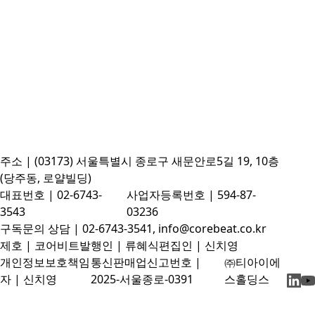
주소 | (03173) 서울특별시 종로구 새문안로5길 19, 10층
(당주동, 로얄빌딩)
대표번호 | 02-6743-
사업자등록번호 | 594-87-
3543
03236
구독문의 상담 | 02-6743-3541, info@corebeat.co.kr
제호 | 코어비트
발행인 | 류혜식
편집인 | 신치영
개인정보보호책임
통신판매업신고번호 |
㈜티아이에
자 | 신치영
2025-서울종로-0391
스홀딩스