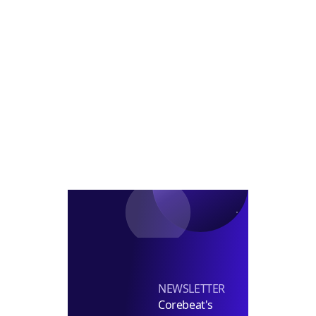
전
장
프
금
코
급/
대
CIO
람
차
표
내
코
부
정
신
장
탁
급
투
채
자
용
펀
딩
실
장
선
임
NEWSLETTER
Corebeat's