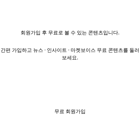
업무는 보험사
위탁자산 관리,
국내 부동산·
인프라 및
회원가입
후 무료로 볼 수 있는 콘텐츠입니다.
기업금융 딜소싱·
투자분석, 해외
프로젝트·
간편 가입하고 뉴스 · 인사이트 · 마켓보이스 무료 콘텐츠를 둘러
블라인드펀드
보세요.
투자, 사후관리
등이다. 우대
조건은 금융기관
투자 업무 10년↑,
국내·해외 부동산·
인프라 투자 경험,
프로젝트/
무료 회원가입
블라인드펀드
경험,
CPA·CFA·CAIA·FRM·
투자자산운용사