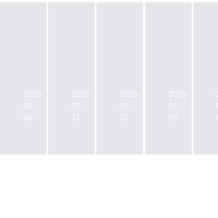
캡
젠
ULI
사
스
스
한
학
톤
타
국
연
2026-
2026-
2026-
2026-
리
메
신
금
08-
07-
07-
07-
츠
이
임
CIO
06
21
21
09
사
트,
회
에
업
부
장
백
본
동
에
주
부
산
박
현
장
매
래
전
에
입
익
공
김
매
그
무
성
각
레
원
제
팀
이
연