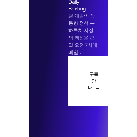
Daily
Briefing
딜·개발·시장
동향·정책 —
하루치 시장
의 핵심을 평
일 오전 7시에
메일로.
구독
안
내 →