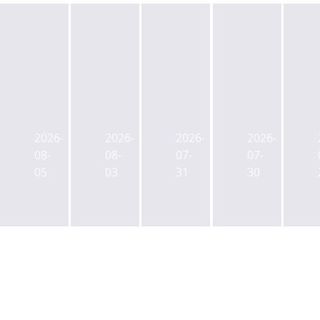
이
효
시
잠
지
성
흥
실
스
중
데
스
2026-
2026-
2026-
2026-
아
공
콘
포
08-
08-
07-
07-
시
업,
물
츠
05
03
31
30
아
잠
류
마
日
원
센
이
주
동
터
스,
거
메
EOD
4.8
플
디
발
조
랫
컬
생
PF
폼
복
금
‘MODO’,
합
융
도
개
조