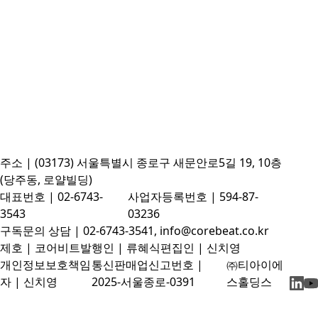
주소 | (03173) 서울특별시 종로구 새문안로5길 19, 10층
(당주동, 로얄빌딩)
대표번호 | 02-6743-
사업자등록번호 | 594-87-
3543
03236
구독문의 상담 | 02-6743-3541, info@corebeat.co.kr
제호 | 코어비트
발행인 | 류혜식
편집인 | 신치영
개인정보보호책임
통신판매업신고번호 |
㈜티아이에
자 | 신치영
2025-서울종로-0391
스홀딩스