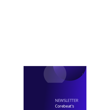
쿄
발
달
롯
사
추
폰
업
진
기
PF
에
3463
프
억
리
원
미
채
엄
무
주
인
거
수
선
보
인
다
NEWSLETTER
Corebeat's