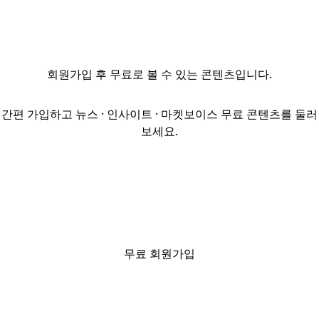
추진되는 연면적
9만5983㎡(약
2만9000평)
규모의 대형
회원가입
후 무료로 볼 수 있는 콘텐츠입니다.
물류센터
신축공사를
수주했다고 10일
간편 가입하고 뉴스 · 인사이트 · 마켓보이스 무료 콘텐츠를 둘러
공시했다.
보세요.
계약금액은
1112억3200만
원이며, 공사
기간은 2025년
12월 22일부터
2027년 11월
21일까지 약
무료 회원가입
2년이다.
계룡건설산업은
또한 발주처인
'비에프로지스틱스제1호일반사모부동산