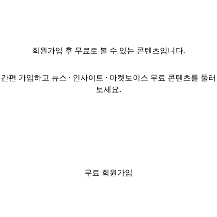
처했다. 16일
외신에 따르면
완커는 20억위안
(약 4200억원)의
회원가입
후 무료로 볼 수 있는 콘텐츠입니다.
채무 상환 만기를
1년 연장하기
위해 채권자들과
간편 가입하고 뉴스 · 인사이트 · 마켓보이스 무료 콘텐츠를 둘러
협의했지만
보세요.
결렬됐다. 이에
따라 향후
5영업일 안에
채무를 상환해야
한다. 이에 따라
28일 만기가
돌아오는
무료 회원가입
37억위안(약
7700억원) 규모의
채무 상환 연장
협의도 쉽지 않을