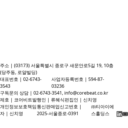
주소 | (03173) 서울특별시 종로구 새문안로5길 19, 10층
(당주동, 로얄빌딩)
대표번호 | 02-6743-
사업자등록번호 | 594-87-
3543
03236
구독문의 상담 | 02-6743-3541, info@corebeat.co.kr
제호 | 코어비트
발행인 | 류혜식
편집인 | 신치영
개인정보보호책임
통신판매업신고번호 |
㈜티아이에
자 | 신치영
2025-서울종로-0391
스홀딩스