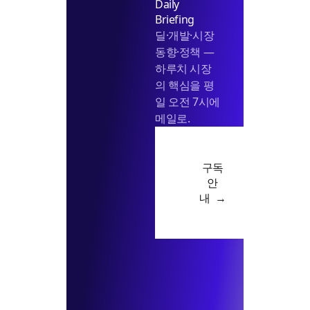
Daily
Briefing
딜·개발·시장
동향·정책 —
하루치 시장
의 핵심을 평
일 오전 7시에
메일로.
구독
안
내 →