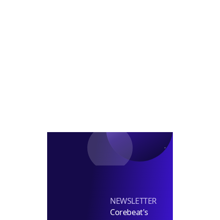
사
요
롯
1
사
구
데
조
옥
百
규
임
에
모
차
라
펀
의
인
드
향
플
조
서
러
성
접
스
수
임
차
유
치
NEWSLETTER
Corebeat's