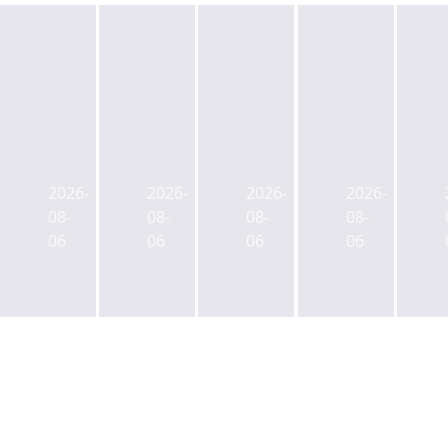
넥
금
이
산
슨,
감
지
업
현
원,
스,
은
2026-
2026-
2026-
2026-
대
SK
'타
행-
08-
08-
08-
08-
차,
디
임
우
06
06
06
06
LIG
앤
워
본,
넥
디
크'로
AI
스
유
재
인
원,
상
조
프
SK
증
성
라
플
자
하
확
래
에
는
충
닛
정
분
위
본
정
당
해