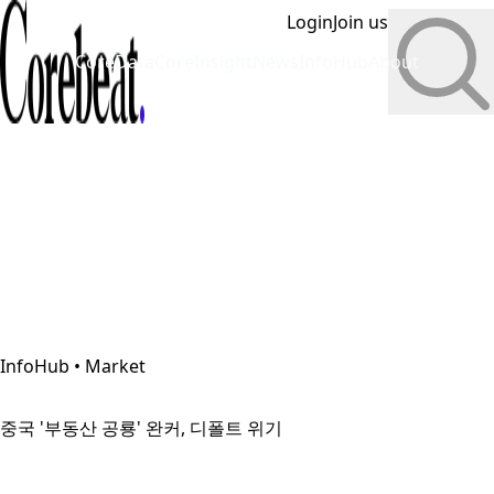
Login
Join us
CoreData
CoreInsight
News
InfoHub
About
InfoHub • Market
중국 '부동산 공룡' 완커, 디폴트 위기