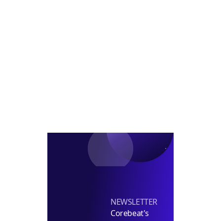
협
비
블
입
선
즈
루
찰
정
코
코
실
선
브-
시
정
CPPIB
경
쟁
NEWSLETTER
Corebeat's