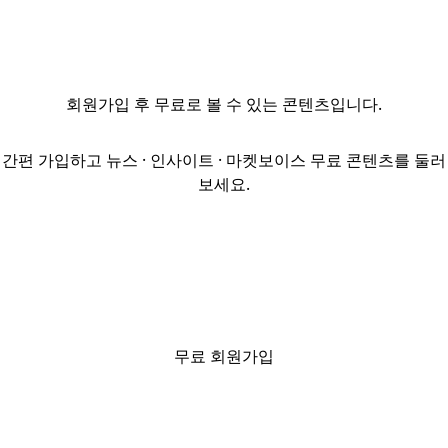
있는
코람코더원리츠는
최근 이사회를
열어 하나증권
회원가입
후 무료로 볼 수 있는 콘텐츠입니다.
빌딩 매각 안건을
만장일치로
승인했다.
간편 가입하고 뉴스 · 인사이트 · 마켓보이스 무료 콘텐츠를 둘러
코람코더원리츠는
보세요.
이르면 연내
부동산 컨설팅사,
회계법인 등에
매각 자문사
선정을 위한
입찰제안요청서
(RFP)를 발송하고,
무료 회원가입
내년 초 본입찰을
진행할 예정이다.
앞서 하나증권은
12일 하나증권