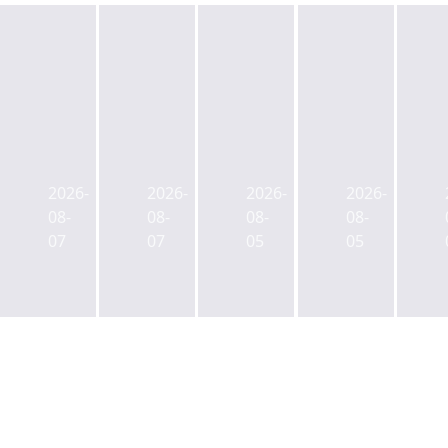
목
브
타
마
동
이
임
스
삼
플
워
턴
2026-
2026-
2026-
2026-
성
렉
크
운
08-
08-
08-
08-
화
스
명
용,
07
07
05
05
재
우
동
하
빌
협
매
이
딩,
에
각,
드
CBRE
아
골
파
투
식
드
크
자
스
만
명
자
OEM
삭
동
문
기
스
27
우
업
vs
일