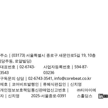
주소 | (03173) 서울특별시 종로구 새문안로5길 19, 10층
(당주동, 로얄빌딩)
대표번호 | 02-6743-
사업자등록번호 | 594-87-
3543
03236
구독문의 상담 | 02-6743-3541, info@corebeat.co.kr
제호 | 코어비트
발행인 | 류혜식
편집인 | 신치영
개인정보보호책임
통신판매업신고번호 |
㈜티아이에
자 | 신치영
2025-서울종로-0391
스홀딩스