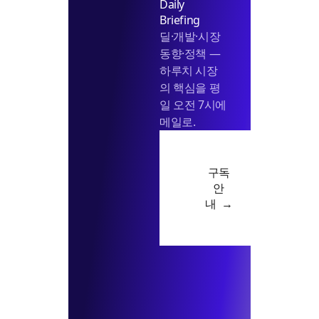
Daily
Briefing
딜·개발·시장
동향·정책 —
하루치 시장
의 핵심을 평
일 오전 7시에
메일로.
구독
안
내 →