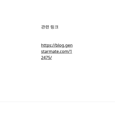
회원가입
후 무료로 볼 수 있는 콘텐츠입니다.
관련 링크
간편 가입하고 뉴스 · 인사이트 · 마켓보이스 무료 콘텐츠를 둘러
https://blog.gen
보세요.
starmate.com/1
2475/
무료 회원가입
이미 회원이신가요?
로그인