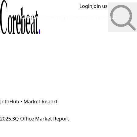
Login
Join us
CoreData
CoreInsight
News
InfoHub
About
InfoHub • Market Report
2025.3Q Office Market Report