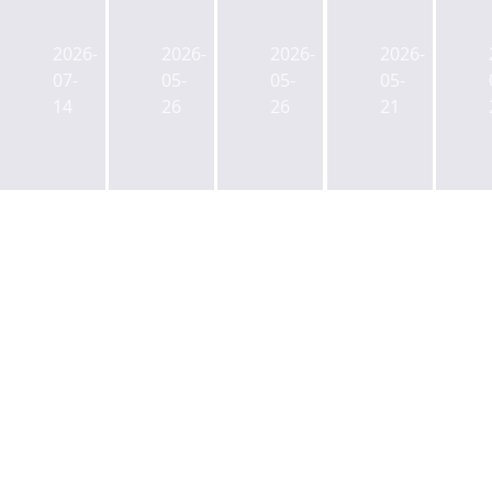
July
년
1Q
1Q
한
서
OFFICE
Logistics
2026-
2026-
2026-
2026-
국
울
MARKET
Market
07-
05-
05-
05-
데
코
REAL
Review
14
26
26
21
이
리
REPORT
터
빙
센
마
터
켓
투
리
자
포
리
트
포
트