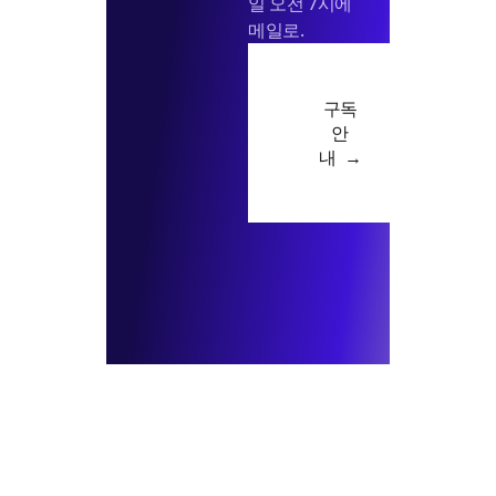
일 오전 7시에
메일로.
구독
안
내 →