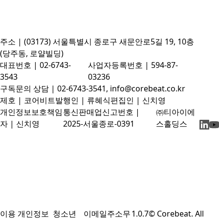
주소 | (03173) 서울특별시 종로구 새문안로5길 19, 10층
(당주동, 로얄빌딩)
대표번호 | 02-6743-
사업자등록번호 | 594-87-
3543
03236
구독문의 상담 | 02-6743-3541, info@corebeat.co.kr
제호 | 코어비트
발행인 | 류혜식
편집인 | 신치영
개인정보보호책임
통신판매업신고번호 |
㈜티아이에
자 | 신치영
2025-서울종로-0391
스홀딩스
이용
개인정보
청소년
이메일주소무
1.0.7
© Corebeat. All