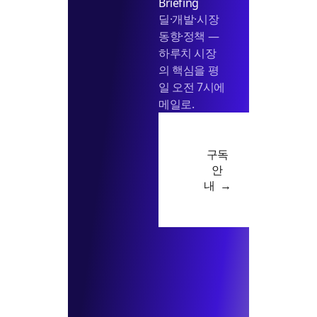
Briefing
딜·개발·시장
동향·정책 —
하루치 시장
의 핵심을 평
일 오전 7시에
메일로.
구독
안
내 →