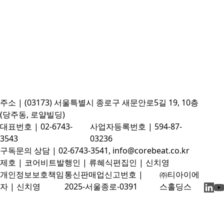
주소 | (03173) 서울특별시 종로구 새문안로5길 19, 10층
(당주동, 로얄빌딩)
대표번호 | 02-6743-
사업자등록번호 | 594-87-
3543
03236
구독문의 상담 | 02-6743-3541, info@corebeat.co.kr
제호 | 코어비트
발행인 | 류혜식
편집인 | 신치영
개인정보보호책임
통신판매업신고번호 |
㈜티아이에
자 | 신치영
2025-서울종로-0391
스홀딩스