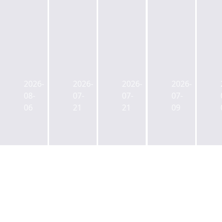
캡
젠
ULI
사
스
스
한
학
톤
타
국
연
2026-
2026-
2026-
2026-
리
메
신
금
08-
07-
07-
07-
츠
이
임
CIO
06
21
21
09
사
트,
회
에
업
부
장
백
본
동
에
주
부
산
박
현
장
매
래
전
에
입
익
공
김
매
그
무
성
각
레
원
제
팀
이
연
전
장
프
금