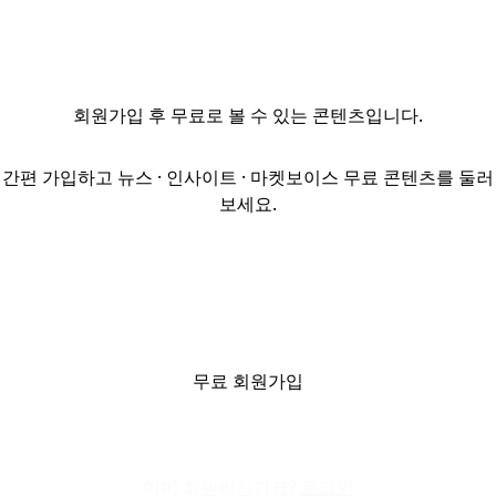
경력직(팀장~
과장급)을
채용한다. 주요
업무는 안산·용인
회원가입
후 무료로 볼 수 있는 콘텐츠입니다.
캄스퀘어데이터센터
개발 관리, 펀드
설정 및 사업성
간편 가입하고 뉴스 · 인사이트 · 마켓보이스 무료 콘텐츠를 둘러
검토(Valuation)
보세요.
다. 관련 경력 3년
이상 및
개발전문인력
자격 소지(또는
교육 가능자)가
필수이며,
운용전문인력
무료 회원가입
자격자를
우대한다. 접수는
채용 시 마감되며
이미 회원이신가요?
이메일(hr@ka...
로그인