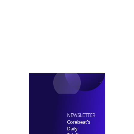
코
급/
대
CIO
람
차
표
내
코
부
정
신
장
탁
급
투
채
자
용
펀
딩
실
장
선
임
NEWSLETTER
Corebeat's
Daily