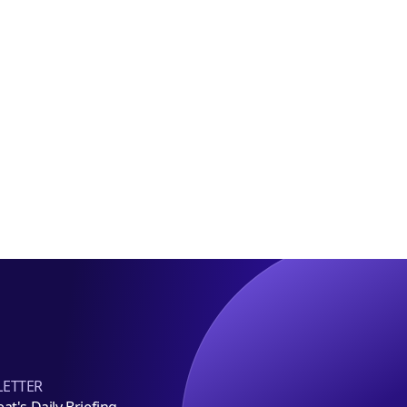
정
당
해
요
롯
1조
구
데
규
百
모
에
펀
라
드
인
조
플
성
러
스
임
차
유
치
ETTER