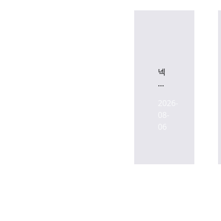
넥
슨,
현
2026-
대
08-
차,
06
LIG
넥
스
원,
SK
플
래
닛