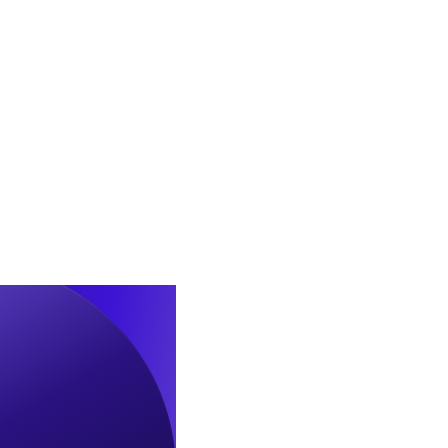
수
합
의