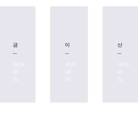
금
이
산
감
지
업
원,
스,
은
2026-
2026-
2026-
SK
'타
행-
08-
08-
08-
디
임
우
06
06
06
앤
워
본,
디
크'로
AI
유
재
인
상
조
프
증
성
라
자
하
확
에
는
충
정
분
위