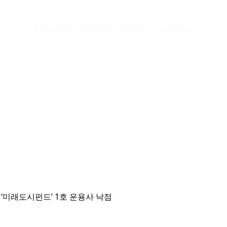
CoreData
CoreInsight
News
InfoHub
About
 ‘미래도시펀드’ 1호 운용사 낙점