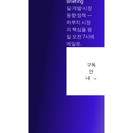
Briefing
딜·개발·시장
동향·정책 —
하루치 시장
의 핵심을 평
일 오전 7시에
메일로.
구독
안
내 →