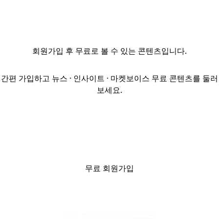
진출과 공급망
개선을 지원하는
‘물류효율화
지원사업’의 위탁
회원가입
후 무료로 볼 수 있는 콘텐츠입니다.
운영기관을
모집한다고 12일
공고했다. 위탁
간편 가입하고 뉴스 · 인사이트 · 마켓보이스 무료 콘텐츠를 둘러
기간은 2년이며,
보세요.
지원 분야는 크게
두
가지다. 해외진출
지원사업(1억
1000만 원)은
원자재 조달과
판매 등 공급망
무료 회원가입
전반에 대한 진단·
설계를 지원하고,
제3자·스마트·
이미 회원이신가요?
공동물류 지...
로그인