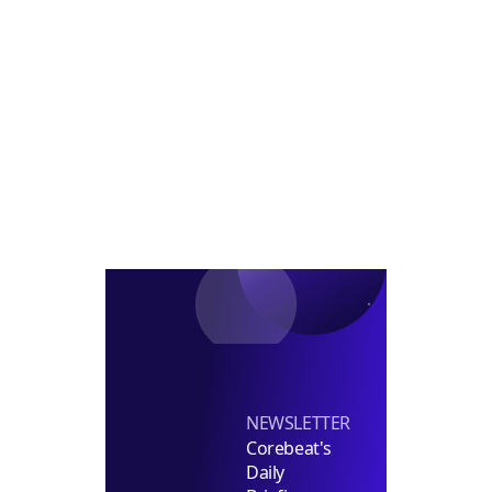
사
구
데
조
옥
百
규
임
에
모
차
라
펀
의
인
드
향
플
조
서
러
성
접
스
수
임
차
유
치
NEWSLETTER
Corebeat's
Daily