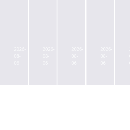
넥
금
이
산
슨,
감
지
업
현
원,
스,
은
2026-
2026-
2026-
2026-
대
SK
'타
행-
08-
08-
08-
08-
차,
디
임
우
06
06
06
06
LIG
앤
워
본,
넥
디
크'로
AI
스
유
재
인
원,
상
조
프
SK
증
성
라
플
자
하
확
래
에
는
충
닛
정
분
위
본
정
당
해
사
요
롯
1