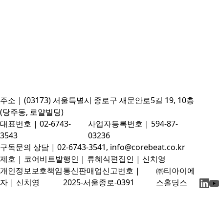
주소 | (03173) 서울특별시 종로구 새문안로5길 19, 10층
(당주동, 로얄빌딩)
대표번호 | 02-6743-
사업자등록번호 | 594-87-
3543
03236
구독문의 상담 | 02-6743-3541, info@corebeat.co.kr
제호 | 코어비트
발행인 | 류혜식
편집인 | 신치영
개인정보보호책임
통신판매업신고번호 |
㈜티아이에
자 | 신치영
2025-서울종로-0391
스홀딩스