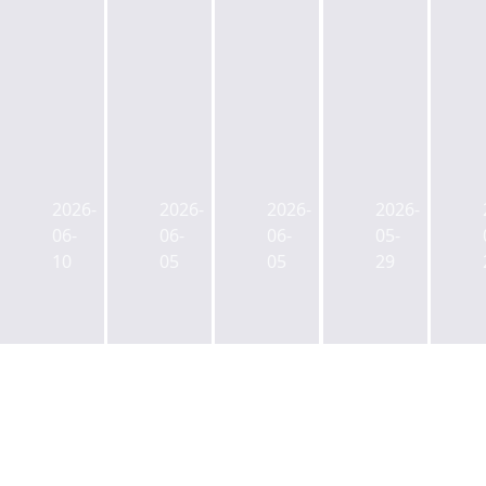
서
서
국
국
울
울
토
토
시,
시,
교
교
2026-
2026-
2026-
2026-
명
남
통
통
06-
06-
06-
05-
보
영
부,
부,
10
05
05
29
아
동
토
도
트
업
지
시
홀
무
개
형
재
지
발
생
정
구
인
활
비
제
허
주
계
2
가
택
획
구
가
등
결
역
능
비