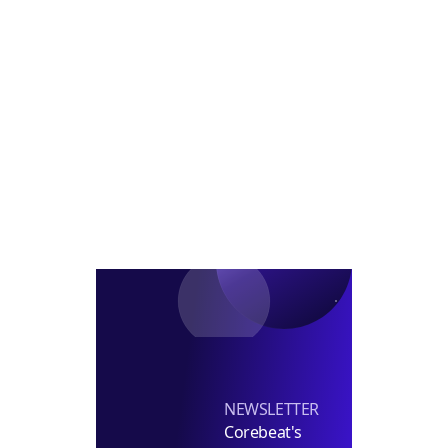
정
도
여
아
시
부
파
정
AI
트
비
로
공
형
사
급
재
전
확
개
진
대
발
단
본
격
화
NEWSLETTER
Corebeat's