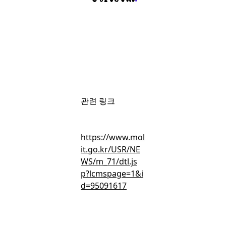
‘노면전차(트램)’
사업 기준 마련
회원가입
후 무료로 볼 수 있는 콘텐츠입니다.
간편 가입하고 뉴스 · 인사이트 · 마켓보이스 무료 콘텐츠를 둘러
관련 링크
보세요.
https://www.mol
it.go.kr/USR/NE
WS/m_71/dtl.js
p?lcmspage=1&i
무료 회원가입
d=95091617