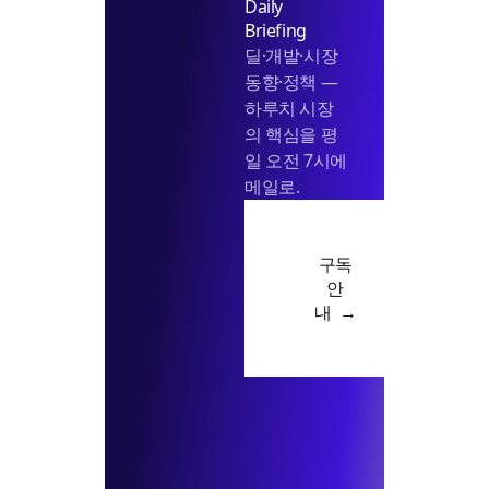
Daily
Briefing
딜·개발·시장
동향·정책 —
하루치 시장
의 핵심을 평
일 오전 7시에
메일로.
구독
안
내 →