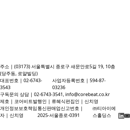
주소 | (03173) 서울특별시 종로구 새문안로5길 19, 10층
(당주동, 로얄빌딩)
대표번호 | 02-6743-
사업자등록번호 | 594-87-
3543
03236
구독문의 상담 | 02-6743-3541, info@corebeat.co.kr
제호 | 코어비트
발행인 | 류혜식
편집인 | 신치영
개인정보보호책임
통신판매업신고번호 |
㈜티아이에
자 | 신치영
2025-서울종로-0391
스홀딩스