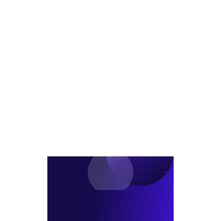
획
구
가
등
결
역
능
비
정
도
여
아
시
부
파
정
AI
트
비
로
공
형
사
급
재
전
확
개
진
대
발
단
본
격
화