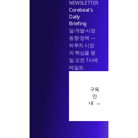
NEWSLETTER
Corebeat's
Daily
Briefing
딜·개발·시장
동향·정책 —
하루치 시장
의 핵심을 평
일 오전 7시에
메일로.
구독
안
내 →