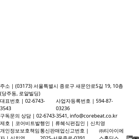
주소 | (03173) 서울특별시 종로구 새문안로5길 19, 10층
(당주동, 로얄빌딩)
대표번호 | 02-6743-
사업자등록번호 | 594-87-
3543
03236
구독문의 상담 | 02-6743-3541, info@corebeat.co.kr
제호 | 코어비트
발행인 | 류혜식
편집인 | 신치영
개인정보보호책임
통신판매업신고번호 |
㈜티아이에
자 | 신치영
2025-서울종로-0391
스홀딩스