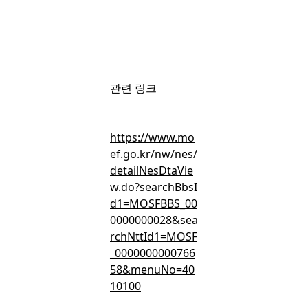
회원가입
후 무료로 볼 수 있는 콘텐츠입니다.
관련 링크
간편 가입하고 뉴스 · 인사이트 · 마켓보이스 무료 콘텐츠를 둘러
보세요.
https://www.mo
ef.go.kr/nw/nes/
detailNesDtaVie
w.do?searchBbsI
d1=MOSFBBS_00
0000000028&sea
무료 회원가입
rchNttId1=MOSF
_0000000000766
58&menuNo=40
10100
이미 회원이신가요?
로그인