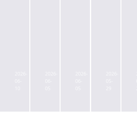
서
서
국
국
울
울
토
토
시,
시,
교
교
2026-
2026-
2026-
2026-
명
남
통
통
06-
06-
06-
05-
보
영
부,
부,
10
05
05
29
아
동
토
도
트
업
지
시
홀
무
개
형
재
지
발
생
정
구
인
활
비
제
허
주
계
2
가
택