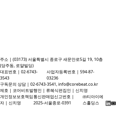
주소 | (03173) 서울특별시 종로구 새문안로5길 19, 10층
(당주동, 로얄빌딩)
대표번호 | 02-6743-
사업자등록번호 | 594-87-
3543
03236
구독문의 상담 | 02-6743-3541, info@corebeat.co.kr
제호 | 코어비트
발행인 | 류혜식
편집인 | 신치영
개인정보보호책임
통신판매업신고번호 |
㈜티아이에
자 | 신치영
2025-서울종로-0391
스홀딩스