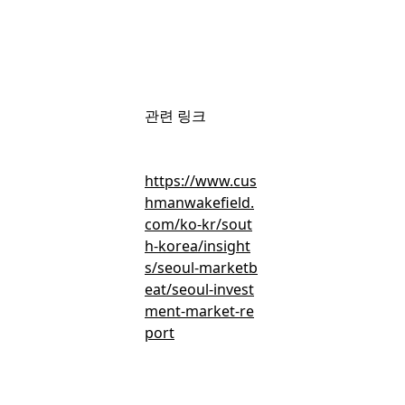
회원가입
후 무료로 볼 수 있는 콘텐츠입니다.
관련 링크
간편 가입하고 뉴스 · 인사이트 · 마켓보이스 무료 콘텐츠를 둘러
보세요.
https://www.cus
hmanwakefield.
com/ko-kr/sout
h-korea/insight
s/seoul-marketb
eat/seoul-invest
무료 회원가입
ment-market-re
port
이미 회원이신가요?
로그인