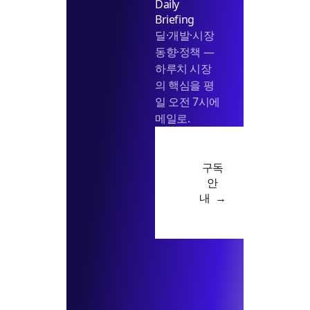
Daily
Briefing
딜·개발·시장
동향·정책 —
하루치 시장
의 핵심을 평
일 오전 7시에
메일로.
구독
안
내 →