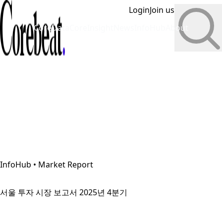
Login
Join us
CoreData
CoreInsight
News
InfoHub
About
InfoHub • Market Report
서울 투자 시장 보고서 2025년 4분기