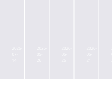
2026
2026
2026
2026.
July
년
1Q
1Q
한
서
OFFICE
Logistics
2026-
2026-
2026-
2026-
국
울
MARKET
Market
07-
05-
05-
05-
데
코
REAL
Review
14
26
26
21
이
리
REPORT
터
빙
센
마
터
켓
투
리
자
포
리
트
포
트