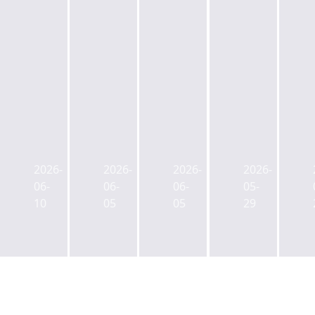
서
서
국
국
울
울
토
토
시,
시,
교
교
2026-
2026-
2026-
2026-
명
남
통
통
06-
06-
06-
05-
보
영
부,
부,
10
05
05
29
아
동
토
도
트
업
지
시
홀
무
개
형
재
지
발
생
정
구
인
활
비
제
허
주
계
2
가
택