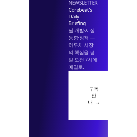
NEWSLETTER
Corebeat's
Daily
Briefing
딜·개발·시장
동향·정책 —
하루치 시장
의 핵심을 평
일 오전 7시에
메일로.
구독
안
내 →