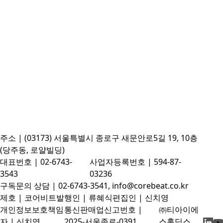
주소 | (03173) 서울특별시 종로구 새문안로5길 19, 10층
(당주동, 로얄빌딩)
대표번호 | 02-6743-
사업자등록번호 | 594-87-
3543
03236
구독문의 상담 | 02-6743-3541, info@corebeat.co.kr
제호 | 코어비트
발행인 | 류혜식
편집인 | 신치영
개인정보보호책임
통신판매업신고번호 |
㈜티아이에
자 | 신치영
2025-서울종로-0391
스홀딩스