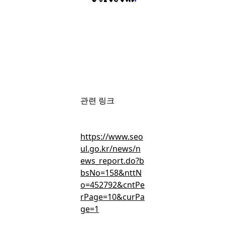
용적률 인센티브
즉시 시행
회원가입
후 무료로 볼 수 있는 콘텐츠입니다.
간편 가입하고 뉴스 · 인사이트 · 마켓보이스 무료 콘텐츠를 둘러
관련 링크
보세요.
https://www.seo
ul.go.kr/news/n
ews_report.do?b
bsNo=158&nttN
무료 회원가입
o=452792&cntPe
rPage=10&curPa
ge=1