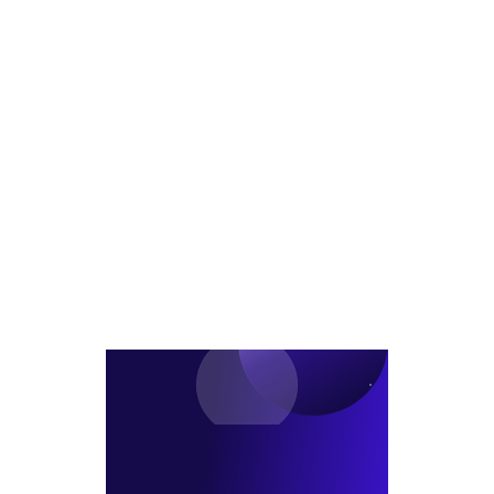
획
구
가
등
결
역
능
비
정
도
여
아
시
부
파
정
AI
트
비
로
공
형
사
급
재
전
확
개
진
대
발
단
본
격
화