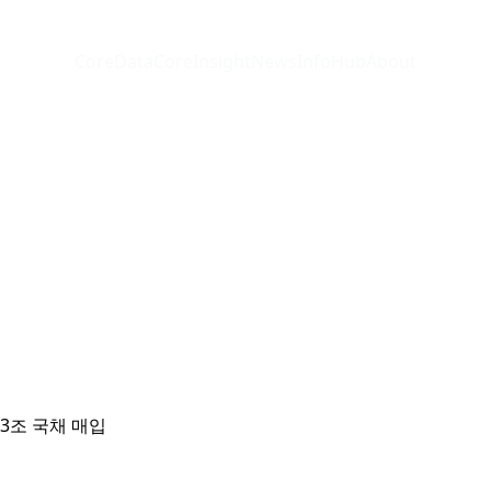
CoreData
CoreInsight
News
InfoHub
About
3조 국채 매입