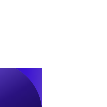
수
합
의