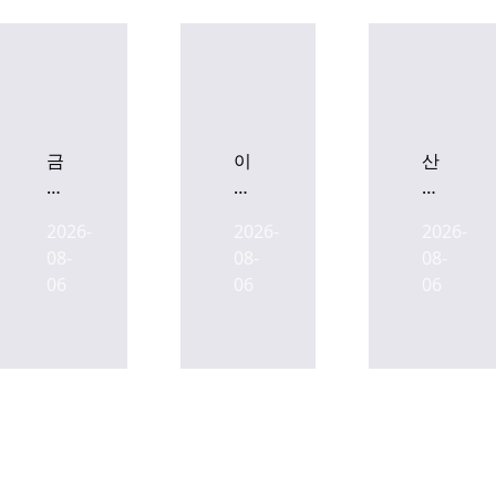
금
이
산
감
지
업
원,
스,
은
2026-
2026-
2026-
SK
'타
행-
08-
08-
08-
디
임
우
06
06
06
앤
워
본,
디
크'로
AI
유
재
인
상
조
프
증
성
라
자
하
확
에
는
충
정
분
위