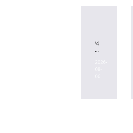
넥
슨,
현
2026-
대
08-
차,
06
LIG
넥
스
원,
SK
플
래
닛