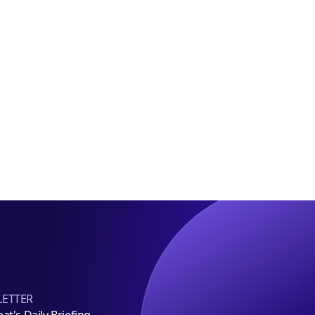
정
당
해
요
롯
1조
구
데
규
百
모
에
펀
라
드
인
조
플
성
러
스
임
차
유
치
ETTER