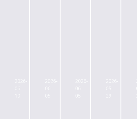
서
서
국
국
울
울
토
토
시,
시,
교
교
2026-
2026-
2026-
2026-
명
남
통
통
06-
06-
06-
05-
보
영
부,
부,
10
05
05
29
아
동
토
도
트
업
지
시
홀
무
개
형
재
지
발
생
정
구
인
활
비
제
허
주