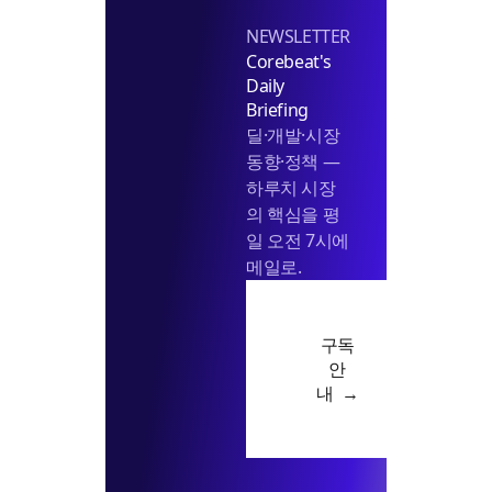
NEWSLETTER
Corebeat's
Daily
Briefing
딜·개발·시장
동향·정책 —
하루치 시장
의 핵심을 평
일 오전 7시에
메일로.
구독
안
내 →