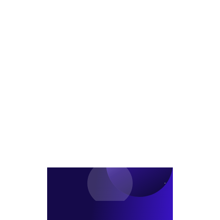
계
2
가
택
획
구
가
등
결
역
능
비
정
도
여
아
시
부
파
정
AI
트
비
로
공
형
사
급
재
전
확
개
진
대
발
단
본
격
화