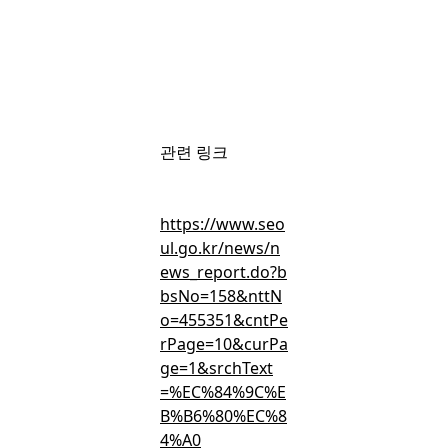
회원가입
후 무료로 볼 수 있는 콘텐츠입니다.
관련 링크
간편 가입하고 뉴스 · 인사이트 · 마켓보이스 무료 콘텐츠를 둘러
보세요.
https://www.seo
ul.go.kr/news/n
ews_report.do?b
bsNo=158&nttN
o=455351&cntPe
무료 회원가입
rPage=10&curPa
ge=1&srchText
=%EC%84%9C%E
B%B6%80%EC%8
이미 회원이신가요?
로그인
4%A0