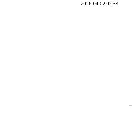
2026-04-02 02:38
코
업
이
매