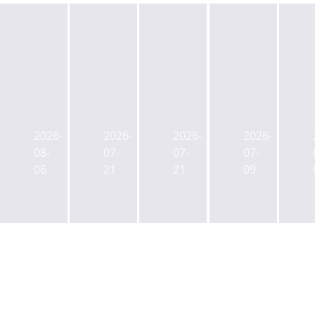
캡
젠
ULI
사
스
스
한
학
톤
타
국
연
2026-
2026-
2026-
2026-
리
메
신
금
08-
07-
07-
07-
츠
이
임
CIO
06
21
21
09
사
트,
회
에
업
부
장
백
본
동
에
주
부
산
박
현
장
매
래
전
에
입
익
공
김
매
그
무
성
각
레
원
제
팀
이
연