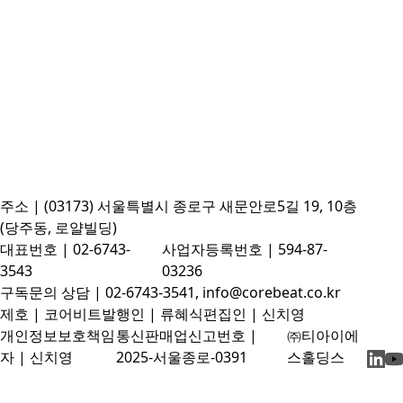
주소 | (03173) 서울특별시 종로구 새문안로5길 19, 10층
(당주동, 로얄빌딩)
대표번호 | 02-6743-
사업자등록번호 | 594-87-
3543
03236
구독문의 상담 | 02-6743-3541, info@corebeat.co.kr
제호 | 코어비트
발행인 | 류혜식
편집인 | 신치영
개인정보보호책임
통신판매업신고번호 |
㈜티아이에
자 | 신치영
2025-서울종로-0391
스홀딩스