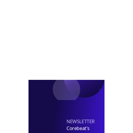
전
장
프
금
코
급/
대
CIO
람
차
표
내
코
부
정
신
장
탁
급
투
채
자
용
펀
딩
실
장
선
임
NEWSLETTER
Corebeat's