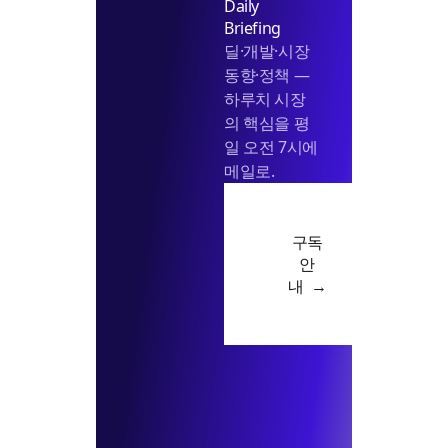
Daily
Briefing
딜·개발·시장
동향·정책 —
하루치 시장
의 핵심을 평
일 오전 7시에
메일로.
구독
안
내 →