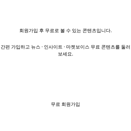
채용한다. 모집
직급은 과장급
매니저이며 채용
형태는
회원가입
후 무료로 볼 수 있는 콘텐츠입니다.
정규직이다. 급여
및 직급은 면접 후
결정된다.주요
간편 가입하고 뉴스 · 인사이트 · 마켓보이스 무료 콘텐츠를 둘러
업무는 부동산
보세요.
위탁운용펀드
투자자 자금 모집
및 딜 소싱, 사업성
검토 및 펀드 관련
전반적인 대다수
업무 및 운영 보고
등이다. 지원
무료 회원가입
자격은 관련
전공자이면서
자산운용사 경력
5년 이상이며