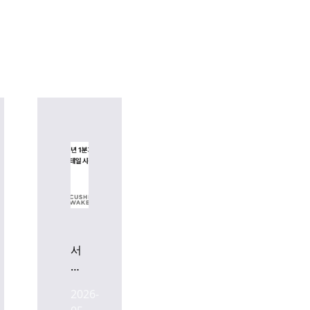
서
울
리
2026-
테