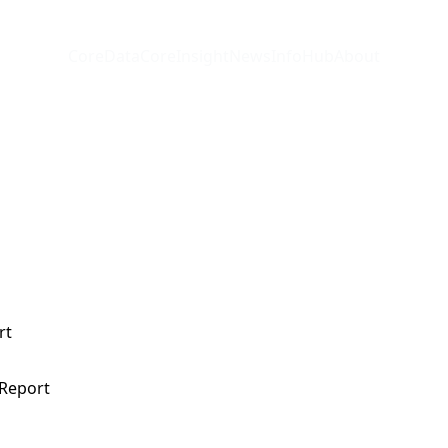
CoreData
CoreInsight
News
InfoHub
About
rt
 Report