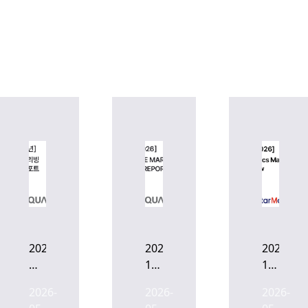
2026
2026
2026.
년
1Q
1Q
서
OFFICE
Logistics
2026-
2026-
2026-
울
MARKET
Market