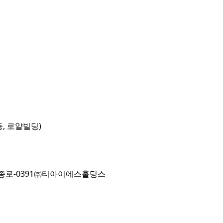
동, 로얄빌딩)
로-0391
㈜티아이에스홀딩스