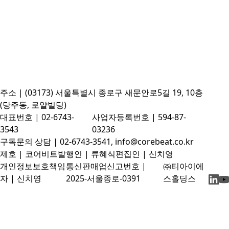
주소 | (03173) 서울특별시 종로구 새문안로5길 19, 10층
(당주동, 로얄빌딩)
대표번호 | 02-6743-
사업자등록번호 | 594-87-
3543
03236
구독문의 상담 | 02-6743-3541, info@corebeat.co.kr
제호 | 코어비트
발행인 | 류혜식
편집인 | 신치영
개인정보보호책임
통신판매업신고번호 |
㈜티아이에
자 | 신치영
2025-서울종로-0391
스홀딩스