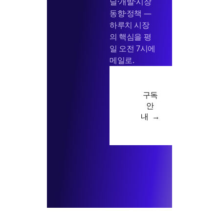
딜·개발·시장
동향·정책 —
하루치 시장
의 핵심을 평
일 오전 7시에
메일로.
구독
안
내 →