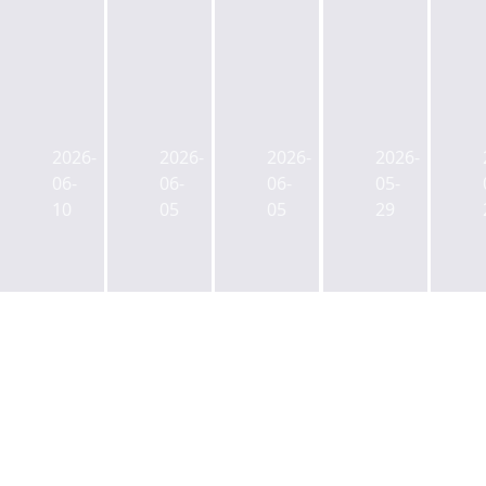
서
서
국
국
울
울
토
토
시,
시,
교
교
2026-
2026-
2026-
2026-
명
남
통
통
06-
06-
06-
05-
보
영
부,
부,
10
05
05
29
아
동
토
도
트
업
지
시
홀
무
개
형
재
지
발
생
정
구
인
활
비
제
허
주
계
2
가
택
획
구
가
등
결
역
능
비
정
도
여
아
시
부
파