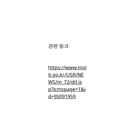
회원가입
후 무료로 볼 수 있는 콘텐츠입니다.
관련 링크
간편 가입하고 뉴스 · 인사이트 · 마켓보이스 무료 콘텐츠를 둘러
보세요.
https://www.mol
it.go.kr/USR/NE
WS/m_72/dtl.js
p?lcmspage=1&i
d=95091959
무료 회원가입
이미 회원이신가요?
로그인