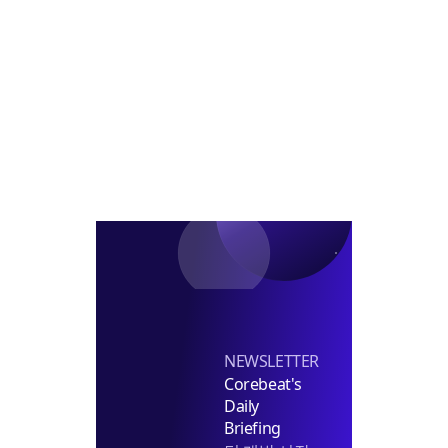
정
AI
트
비
로
공
형
사
급
재
전
확
개
진
대
발
단
본
격
화
NEWSLETTER
Corebeat's
Daily
Briefing