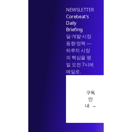
NEWSLETTER
Corebeat's
Daily
Briefing
딜·개발·시장
동향·정책 —
하루치 시장
의 핵심을 평
일 오전 7시에
메일로.
구독
안
내 →