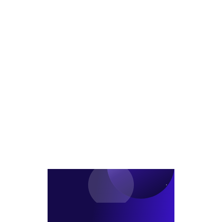
계
2
가
택
획
구
가
등
결
역
능
비
정
도
여
아
시
부
파
정
AI
트
비
로
공
형
사
급
재
전
확
개
진
대
발
단
본
격
화