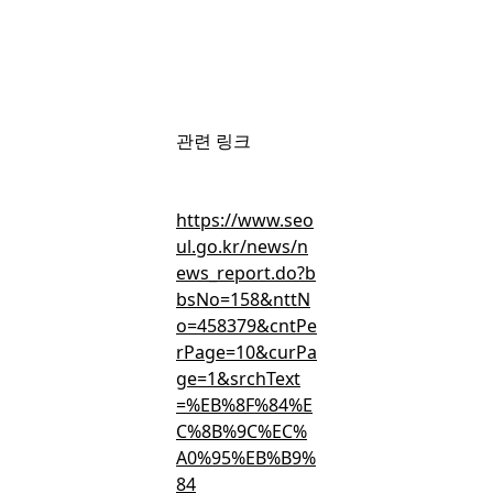
회원가입
후 무료로 볼 수 있는 콘텐츠입니다.
관련 링크
간편 가입하고 뉴스 · 인사이트 · 마켓보이스 무료 콘텐츠를 둘러
보세요.
https://www.seo
ul.go.kr/news/n
ews_report.do?b
bsNo=158&nttN
o=458379&cntPe
rPage=10&curPa
무료 회원가입
ge=1&srchText
=%EB%8F%84%E
C%8B%9C%EC%
A0%95%EB%B9%
이미 회원이신가요?
로그인
84