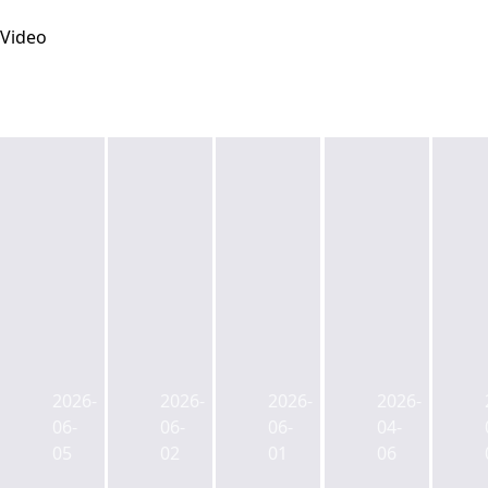
Video
싱
싱
한
제
가
가
국
도
포
포
오
권
2026-
2026-
2026-
2026-
르
르
피
으
06-
06-
06-
04-
투
투
스
로
05
02
01
06
자
자
·
들