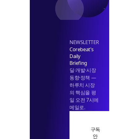
더
을
선
지
깊
것
한
게"
인
번
가"
에
이
해
NEWSLETTER
하
Corebeat's
기
Daily
Briefing
딜·개발·시장
동향·정책 —
하루치 시장
의 핵심을 평
일 오전 7시에
메일로.
구독
안