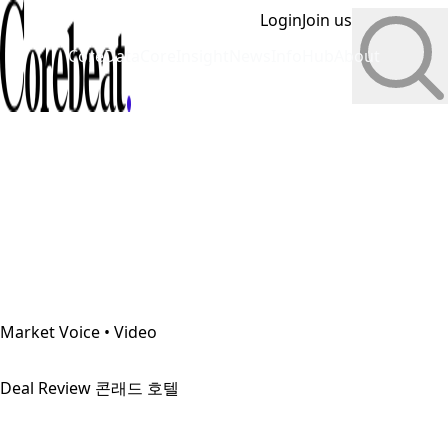
Login
Join us
CoreData
CoreInsight
News
InfoHub
About
Market Voice • Video
Deal Review 콘래드 호텔