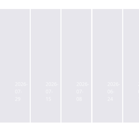
하
2026
오
2026
남
년
피
년
데
상
스
상
2026-
2026-
2026-
2026-
이
반
공
반
07-
07-
07-
06-
터
기
급
기
29
15
08
24
센
매
사
매
터
매
이
매
가
시
클,
시
격
장
대
장
은
결
응
결
7,340
산
력
산