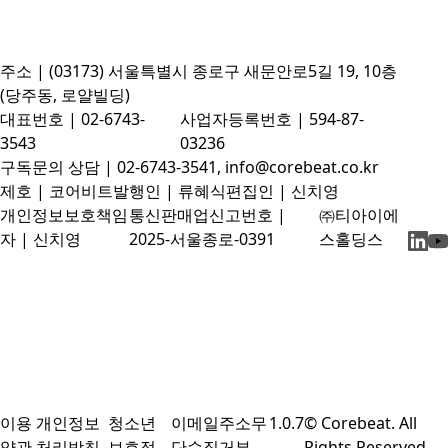
주소 | (03173) 서울특별시 종로구 새문안로5길 19, 10층
(당주동, 로얄빌딩)
대표번호 | 02-6743-
사업자등록번호 | 594-87-
3543
03236
구독문의 상담 | 02-6743-3541, info@corebeat.co.kr
제호 | 코어비트
발행인 | 류혜식
편집인 | 신치영
개인정보보호책임
통신판매업신고번호 |
㈜티아이에
자 | 신치영
2025-서울종로-0391
스홀딩스
이용
개인정보
청소년
이메일주소무
1.0.7
© Corebeat. All
약관
처리방침
보호정
단수집거부
Rights Reserved.