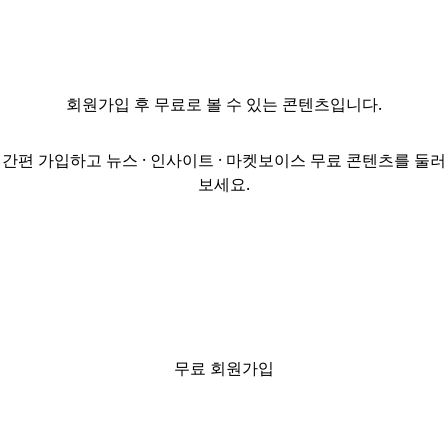
기관투자자들에
대해 알아보았다.
태생적인 배경이
부동산 투자
회원가입
후 무료로 볼 수 있는 콘텐츠입니다.
비중을 결정하는
데 가장 근본적인
영향을 미친다는
간편 가입하고 뉴스 · 인사이트 · 마켓보이스 무료 콘텐츠를 둘러
점을 Family
보세요.
Office에서
국부펀드까지
다양한 유형의
기관투자자들을
조사하면서
검증하였다.
유동성이 낮은
부동산에 대한
무료 회원가입
기관투자자들의
근원적인 투자
접근이 달라질