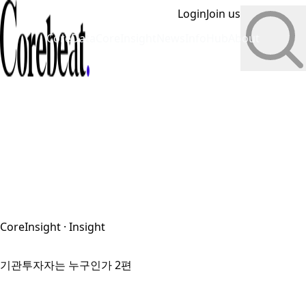
Login
Join us
CoreData
CoreInsight
News
InfoHub
About
CoreInsight · Insight
기관투자자는 누구인가 2편