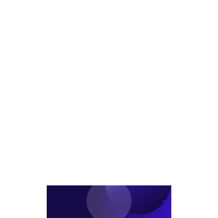
편
요
미
인
리
구
발
데
해
수
행'
제
졌
용
유
조
지
해
증
업
만
성
택
방
한
수
한
식
도
동
이
을
는
삼
유
따
그
표
르
대
레
는
로
미
웰
콘
타
부
워
지
의
에
성
국
장
민
전