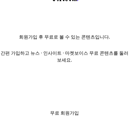
이종엽 상무와의
인터뷰를 어제에
이어 영상
2편으로
소개한다.
회원가입
후 무료로 볼 수 있는 콘텐츠입니다.
동원건설산업은
KKR 인천 석남
물류센터,
간편 가입하고 뉴스 · 인사이트 · 마켓보이스 무료 콘텐츠를 둘러
켄달스퀘어 부천
보세요.
물류센터,
BGO(BentallGreenOak)
용인 지오앤에스
저온물류센터 등
국내 주요
기관투자자들이
참여한 굵직한
프로젝트를
무료 회원가입
수행하며
존재감을 키워온