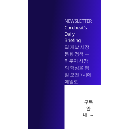
평
략
형
아
NEWSLETTER
파
Corebeat's
트
Daily
공
Briefing
급
딜·개발·시장
키
동향·정책 —
로
하루치 시장
의 핵심을 평
일 오전 7시에
메일로.
구독
안
내 →