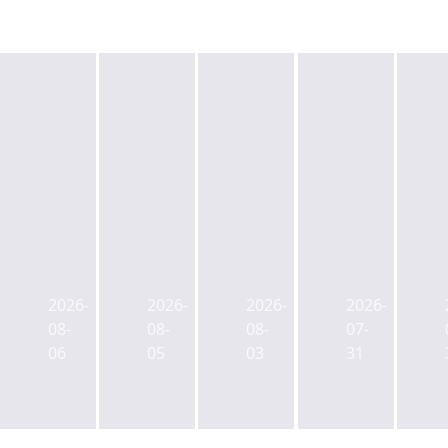
서
돈
수
리
울
급
익
츠
시-
한
률
분
삼
SK
0%
2026-
2026-
2026-
2026-
리
표
디
여
08-
08-
08-
07-
과
그
앤
도
06
05
03
31
세,
룹,
디,
산
절
국
'실
다...
차
토
권
리
는
부
주
츠