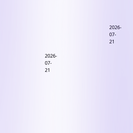
심
길
모
5.1%
어
두
짜
져
코
2026-
가
리
람
07-
패
내
코
21
자...
놓
는
원
고
경
2026-
점
4.1%
제
07-
으
짜
적
21
로
리
이
돌
를
익
아
산
포
간
프
기
센
로
했
터
로
는
필
지
데
드
스...
특
실