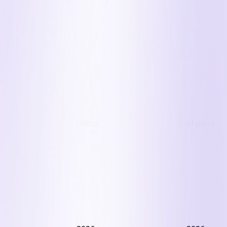
혜
적
의
보
혹,
다
국
흥
민
미
연
로
금
운
은
자
슈
본
퍼
재
코
Office
Market
배
어
치
자
전
산
나
센
략
도
진
터
내
매
못
상
필
년
각
지
가
드
착
없
켜
17·18
펀
공
이
동
드