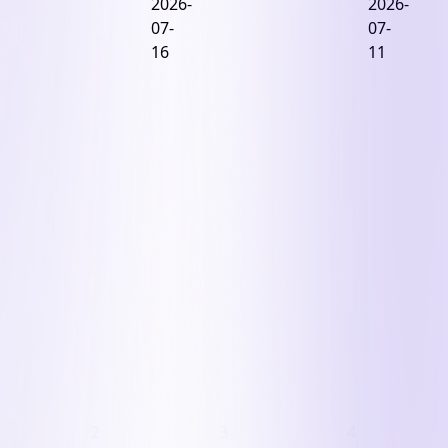
해
2026-
성
2026-
서
이
2030
07-
과
07-
울
관
년
16
보
11
시
원
준
수
건
점...
공
지
축
국
예
급
심
민
정
가
의
연
능
통
금
여
과,
의
부
4.7
깊
가
만
은
변
평
고
수
오
민
피
스
로
탈
바
2
3
4
꿈