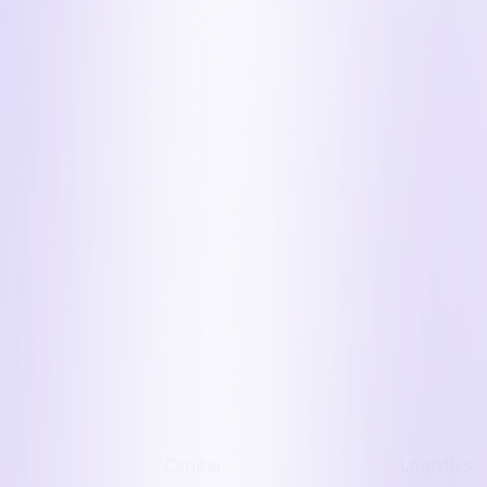
속
랜
의
드
케
로...
이
포
블
스
(Dark
트
Fiber)
운
용
의
비
입
찰
오
퍼
로
매
도
자
Capital
Logistics
고