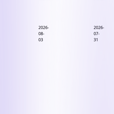
돈
블
급
루
2026-
2026-
한
코
08-
07-
SK
브
03
31
디
폴
앤
스
디,
타
'실
인
권
논
주
현
미
인
발
수
행'
추
유
진...
증
호
택
텔