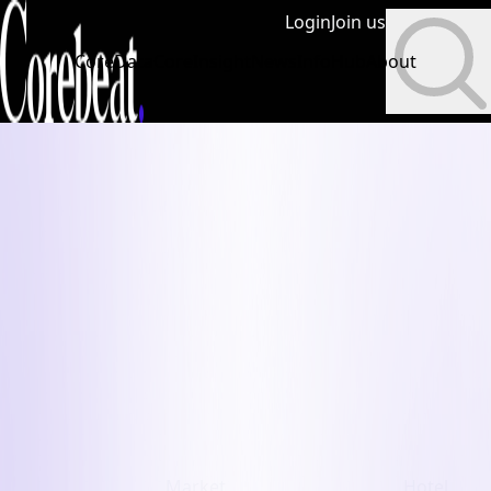
Login
Join us
CoreData
CoreInsight
News
InfoHub
About
Market
Hotel