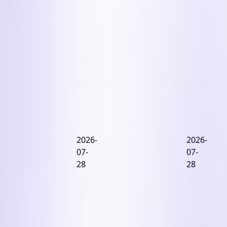
한
을
이
집
유
으
로,
다
시
호
intelligence
Hotel
텔
로
[데
카
이
푸
2026-
2026-
터
치
07-
07-
센
노
28
28
터
호
2
텔
편]
캐
어
피
둠
탈