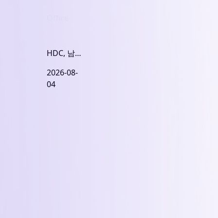
Office
HDC, 남
산스퀘어
2026-08-
밸류애드
04
위해 7600
억 대출 조
달 완료..
준공 후
1.4조 매
각 목표