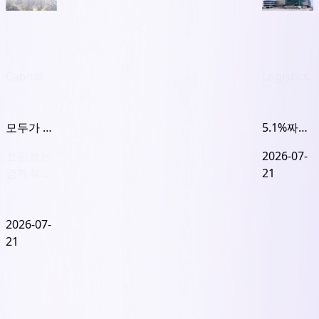
Capital
Logistics
모두가 패
5.1%짜리
자... 원점
내놓고
코람코는
2026-07-
으로 돌아
4.1%짜리
경제적 이
21
간 센터필
를 산 프로
익 포기했
드
로지스...
는데 특혜
실적보다
의혹, 국민
2026-07-
흥미로운
연금은 슈
21
자본 재배
퍼코어 자
치 전략
산도 못 지
켜