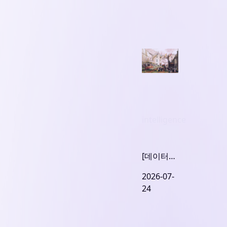
intelligence
[데이터센
터 1편] 철
2026-07-
도는 미래
24
였다, 하지
만 철도 주
식은 아니