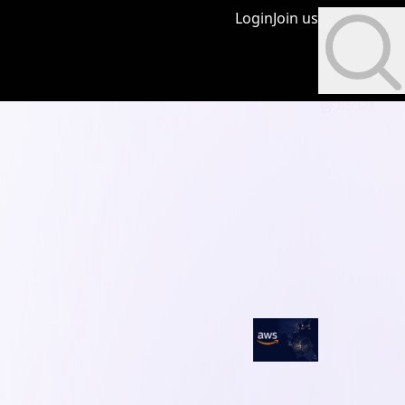
Login
Join us
총 853개