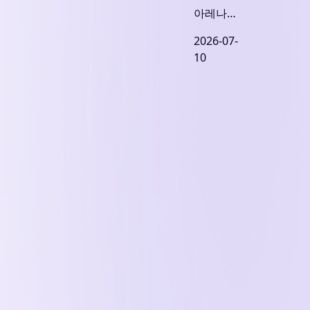
아레나스
양지 입찰,
2026-07-
장기 코어
10
투자자 몰
려