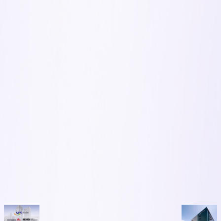
자 고심 길
어져