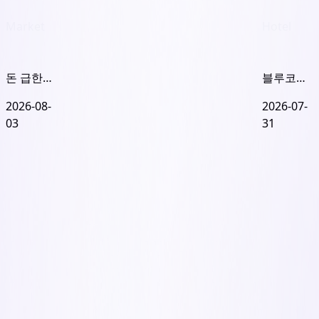
Market
Hotel
돈 급한
블루코브
SK디앤디,
폴스타인
2026-08-
2026-07-
'실권주 미
논현 인수
03
31
발행' 유증
추진... 호
택한 이유
텔을 집으
로, 다시
호텔로