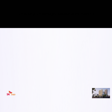
CoreData
CoreInsight
News
InfoHub
About