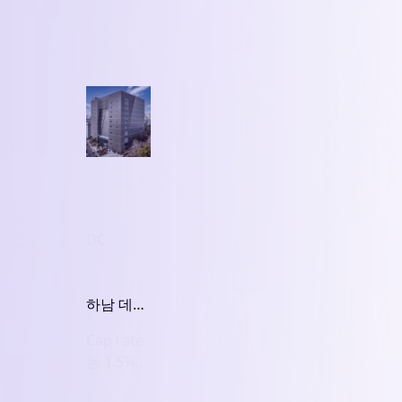
DC
하남 데이
터센터 가
Cap rate
격은
는 1.5%일
7,340억원
까 4.7%일
일까?