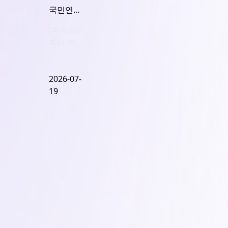
국민연금
부동산투
"투자심의
자실장 대
자리 맞
기발령...
나"... 감
대투위에
사, 준법
서 무슨 일
공방으로
2026-07-
있었나
흔들린 대
19
투위