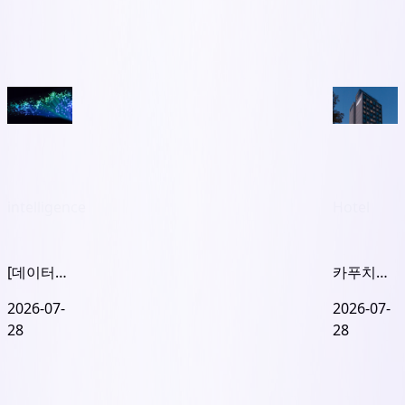
intelligence
Hotel
[데이터센
카푸치노
터 2편] 어
호텔 캐피
2026-07-
2026-07-
둠 속의 케
탈랜드
28
28
이블
로... 포스
(Dark
트운용의
Fiber)
비입찰 오
퍼로 매도