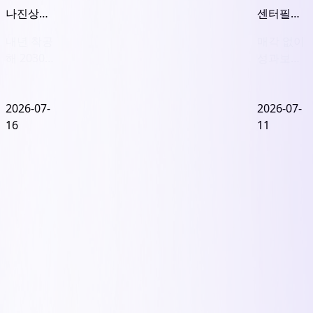
나진상가
센터필드
17·18동
펀드 이관
내년 착공
매각 없이
서울시 건
원점... 국
해 2030년
성과보수
축심의 통
민연금의
준공 예정
지급 가능
과, 4.7만
깊은 고민
여부가 변
평 오피스
2026-07-
수
2026-07-
로 탈바꿈
16
11