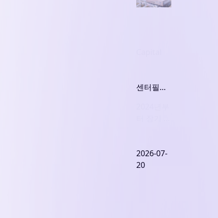
Capital
센터필드
이관은 왜
2024년부
추진됐
터 장기 보
나... '슈퍼
유방안 검
코어' 장기
토.. 대투
보유 해법
위 부결로
2026-07-
선택지는
20
매각으로