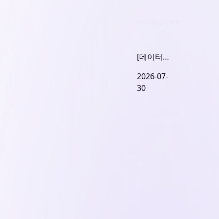
intelligence
[데이터센
터 3편] 데
2026-07-
이터센터
30
수요의 구
조 - 요새
와 평원