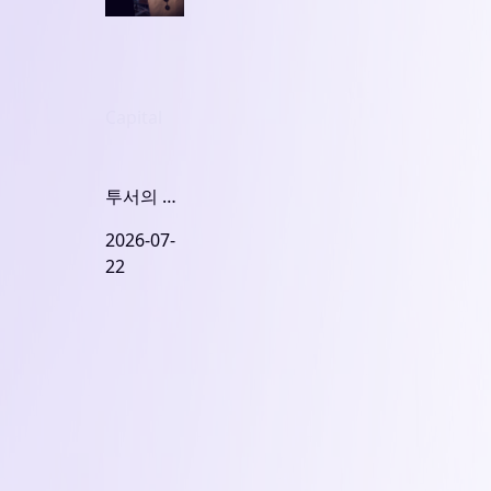
Capital
투서의 경
제학... 의
2026-07-
혹제기 비
22
용은 '0'
vs 기회비
용 '무한
대', 악습
사라져야