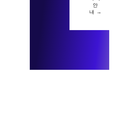
안
내 →