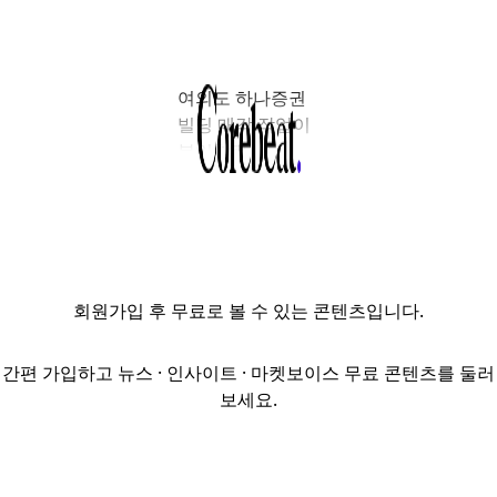
여의도 하나증권
빌딩 매각 작업이
본입찰로
본격화하면서
속도가 붙고 있다.
앞서 지난 9일
코람코더원리츠와
매각주관사
회원가입
후 무료로 볼 수 있는 콘텐츠입니다.
세빌스코리아가
진행한
본입찰에는
간편 가입하고 뉴스 · 인사이트 · 마켓보이스 무료 콘텐츠를 둘러
코람코자산운용과
보세요.
KB자산운용,
삼성SRA자산운용,
페블스톤자산운용