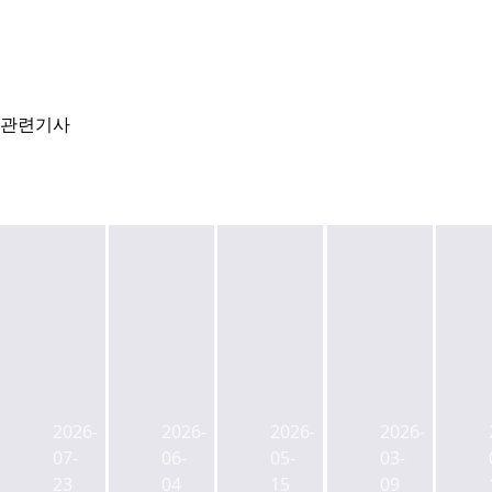
관련기사
코
코
코
9
람
람
람
일
코
코
코
여
2026-
2026-
2026-
2026-
더
더
더
의
07-
06-
05-
03-
원
원
원
도
23
04
15
09