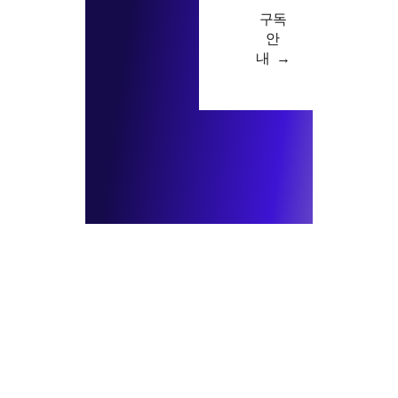
구독
안
내 →