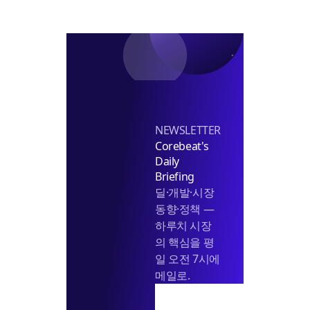
문
을
진
은
담
시
더
을
선
깊
것
게"
인
가"
NEWSLETTER
Corebeat's
Daily
Briefing
딜·개발·시장
동향·정책 —
하루치 시장
의 핵심을 평
일 오전 7시에
메일로.