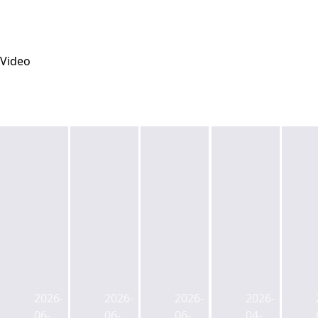
Video
싱
싱
한
부
가
가
국
동
포
포
오
산
2026-
2026-
2026-
2026-
르
르
피
까
06-
06-
06-
04-