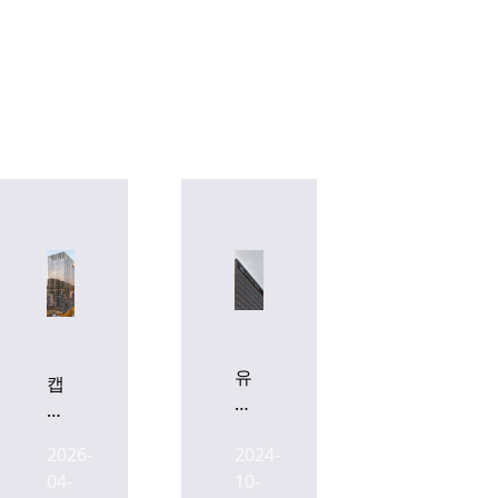
유
캡
안
스
타
톤
2026-
2024-
증
운
04-
10-
권
용,