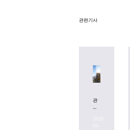
관련기사
관
수
동
2026-
오
06-
피