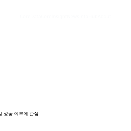
CoreData
CoreInsight
News
InfoHub
About
 성공 여부에 관심