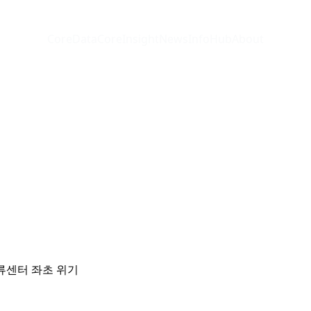
CoreData
CoreInsight
News
InfoHub
About
류센터 좌초 위기