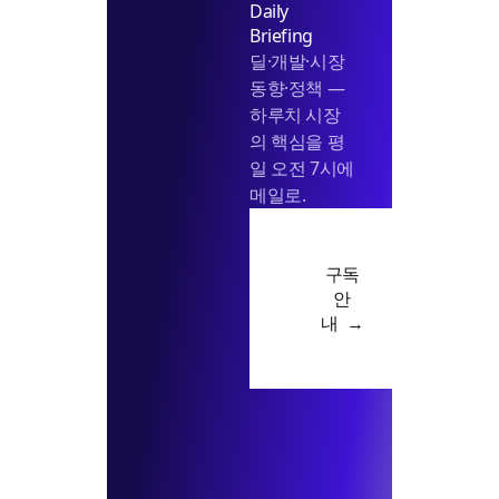
Daily
Briefing
딜·개발·시장
동향·정책 —
하루치 시장
의 핵심을 평
일 오전 7시에
메일로.
구독
안
내 →