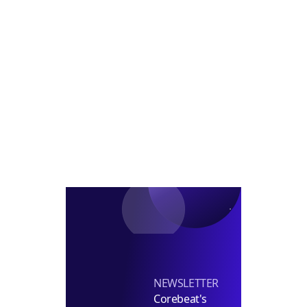
에
수
장
성
매
완
판
‘그
입
료
룹
MOU
제
체
2
결
센
터’
내
달
초
착
공
NEWSLETTER
Corebeat's