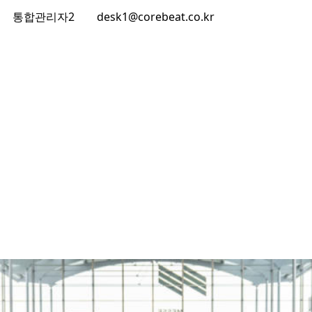
통합관리자2
desk1@corebeat.co.kr