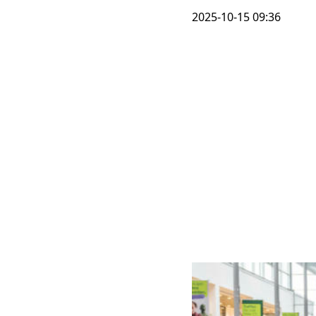
2025-10-15 09:36