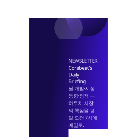
반
본
기
격
착
화
공
추
진
NEWSLETTER
Corebeat's
Daily
Briefing
딜·개발·시장
동향·정책 —
하루치 시장
의 핵심을 평
일 오전 7시에
메일로.