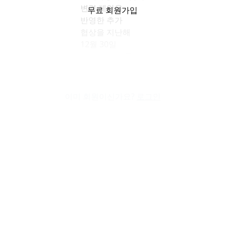
변경 제안을
무료 회원가입
반영한 추가
협상을 지난해
12월 30일
완료하고, 이를
토대로
개발계획의
밑그림을
이미 회원이신가요?
로그인
확정했다고 6일
밝혔다. 이로써
2014년 부지 매입
이후 약 12년,
2020년 착공 이후
약 6년 간
표류했던 GBC
사업은 2031년
준공을 향해 다시
속도를 내게 됐다.