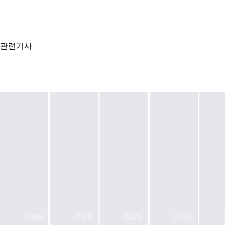
관련기사
현
서
대
울
건
시,
(종
현
설,
현
합)
대
3
대
현
차
조
차
2026-
2026-
2026-
2026-
대
·SK