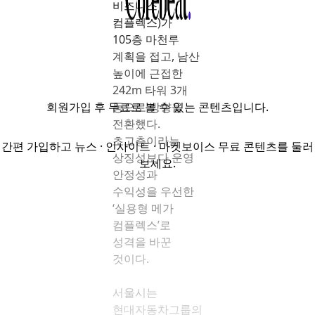
비즈니스
컴플렉스)가
105층 마천루
계획을 접고, 남산
높이에 근접한
242m 타워 3개
회원가입
후 무료로 볼 수 있는 콘텐츠입니다.
동으로 방향을
전환했다.
초고층이라는
간편 가입하고 뉴스 · 인사이트 · 마켓보이스 무료 콘텐츠를 둘러
상징성보다 운영
보세요.
안정성과
수익성을 우선한
‘실용형 메가
컴플렉스’로
성격을 바꾼
것이다.
서울시는
현대자동차그룹의