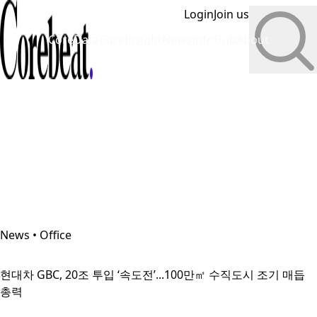
Login
Join us
CoreData
CoreInsight
News
InfoHub
About
News • Office
현대차 GBC, 20조 투입 ‘속도전’...100만㎡ 수직도시 조기 매듭
총력