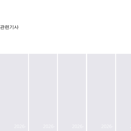
관련기사
현
서
대
울
건
시,
(종
현
설,
현
합)
대
3
대
현
차
조
차
2026-
2026-
2026-
2026-
대
·SK