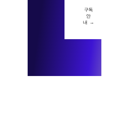
구독
안
내 →