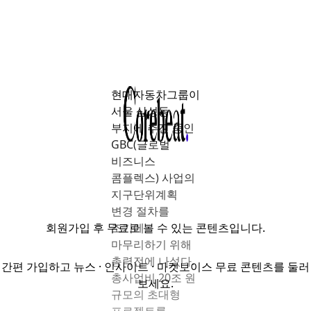
현대자동차그룹이
서울 삼성동
부지에 추진 중인
GBC(글로벌
비즈니스
콤플렉스) 사업의
지구단위계획
변경 절차를
회원가입
후 무료로 볼 수 있는 콘텐츠입니다.
조기에
마무리하기 위해
총력전에 나섰다.
간편 가입하고 뉴스 · 인사이트 · 마켓보이스 무료 콘텐츠를 둘러
총사업비 20조 원
보세요.
규모의 초대형