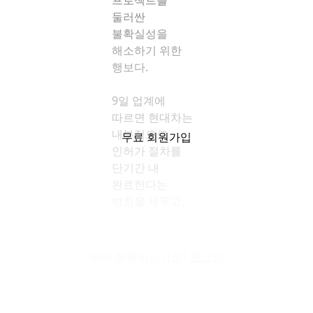
프로젝트를
둘러싼
불확실성을
해소하기 위한
행보다.
9일 업계에
따르면 현대차는
내부적으로
무료 회원가입
인허가 절차를
단기간 내
완료한다는
방침을 세우고,
관련 행정 절차에
속도를 내고 있다.
서울시가 지난
이미 회원이신가요?
로그인
5일부터 주민
공람에 들어간
도시관리계획