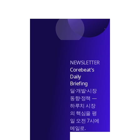
점
반
본
기
격
착
화
공
추
진
NEWSLETTER
Corebeat's
Daily
Briefing
딜·개발·시장
동향·정책 —
하루치 시장
의 핵심을 평
일 오전 7시에
메일로.