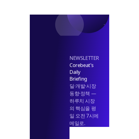
문
을
진
향
은
담
시
까
더
을
선
지
깊
것
한
게"
인
번
가"
에
이
해
NEWSLETTER
하
Corebeat's
기
Daily
Briefing
딜·개발·시장
동향·정책 —
하루치 시장
의 핵심을 평
일 오전 7시에
메일로.