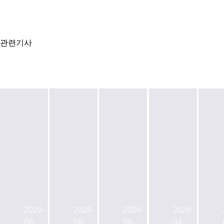
관련기사
싱
싱
한
제
가
가
국
도
포
포
오
권
2026-
2026-
2026-
2026-
르
르
피
으
06-
06-
06-
04-