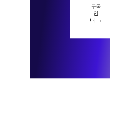
구독
안
내 →