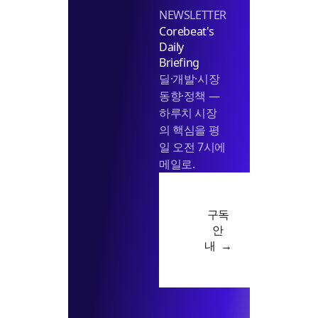
NEWSLETTER
Corebeat's
Daily
Briefing
딜·개발·시장
동향·정책 —
하루치 시장
의 핵심을 평
일 오전 7시에
메일로.
구독
안
내 →