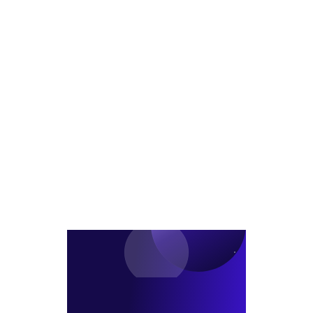
매
각
절
차
돌
연
중
단,
왜?