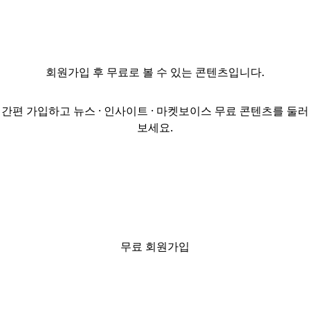
추진해온
SC제일은행이
매각 자문사
선정을 위해 최근
회원가입
후 무료로 볼 수 있는 콘텐츠입니다.
입찰제안요청서
(RFP)를 발송했다.
이번에 선정되는
간편 가입하고 뉴스 · 인사이트 · 마켓보이스 무료 콘텐츠를 둘러
자문사는 본점
보세요.
빌딩 매각과 함께
새로 이전할 신규
사옥 매입에 대한
자문도 제공하게
된다. SC제일은행은
다음달 4일까지
입찰제안을
무료 회원가입
접수한 뒤 곧바로
자문사를
선정한다는
계획이다.옛