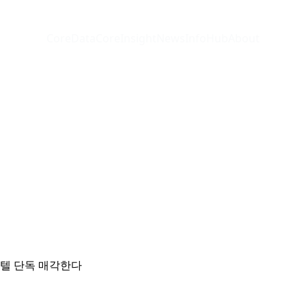
CoreData
CoreInsight
News
InfoHub
About
호텔 단독 매각한다