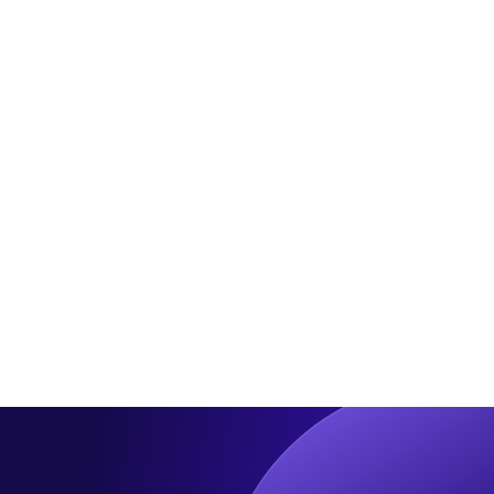
입
치
에
찰
노
몰
와
린
용
국
인
내
연
외
수
호
원
텔
매
투
각
자
추
자
진