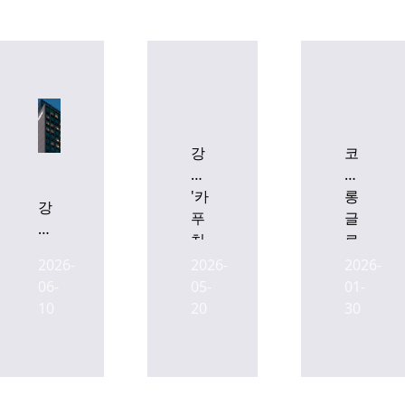
강
코
남
오
'카
롱
강
푸
글
남
치
로
카
노'
벌,
2026-
2026-
2026-
푸
호
강
06-
05-
01-
치
텔,
남
10
20
30
노
다
호
호
음
텔
텔
달
카
입
9일
푸
찰