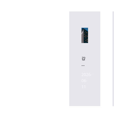
강
남
카
2026-
푸
06-
치
11
노
호
텔
매
각