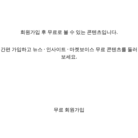
복합 웰니스
관광단지로
탈바꿈한다.27일
업계에 따르면
회원가입
후 무료로 볼 수 있는 콘텐츠입니다.
강원특별자치도는
22일 ‘속초 영랑호
관광단지 지정 및
간편 가입하고 뉴스 · 인사이트 · 마켓보이스 무료 콘텐츠를 둘러
지형도면 승인’을
보세요.
고시했다고
밝혔다. 대상지는
속초시 금호동
일원 131만8436
㎡(약 40만 평)
규모다.이번
사업은 민간
무료 회원가입
사업자인
신세계센트럴이
추진하는
총사업비 약 1조