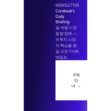
NEWSLETTER
Corebeat's
Daily
Briefing
딜·개발·시장
동향·정책 —
하루치 시장
의 핵심을 평
일 오전 7시에
메일로.
구독
안
내 →