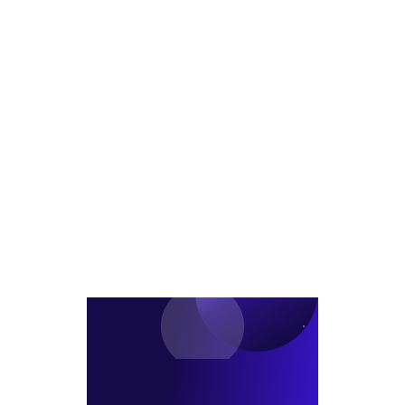
초
수...
본
다
읽
모
사’
시
기...
자
매
매
이
리
각
각
마
츠
추
수
트
설
진
순
5000
립
밟
억
나
수
혈
로
승
부
수