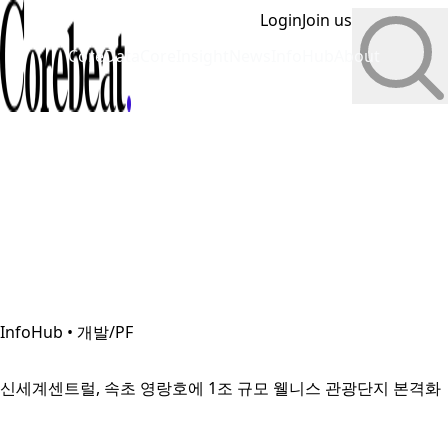
Login
Join us
CoreData
CoreInsight
News
InfoHub
About
InfoHub • 개발/PF
신세계센트럴, 속초 영랑호에 1조 규모 웰니스 관광단지 본격화