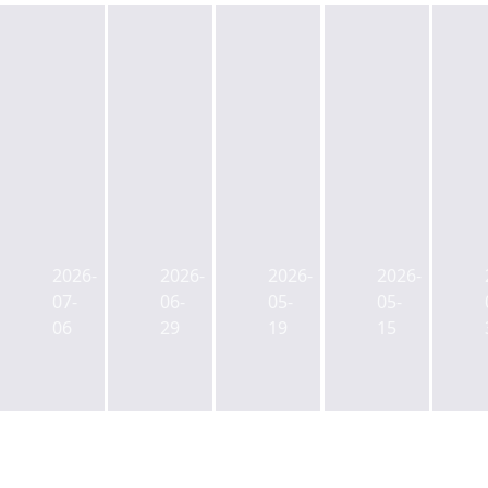
신
신
세
세
계,
계,
센
신
'오
청
터
세
라
담
필
계,
카
동
2026-
2026-
2026-
2026-
드
청
이
‘신
07-
06-
05-
05-
운
담
대
세
06
29
19
15
용
‘아
학
계
사
만
로'
인
교
타
밸
터
체
워’
류
내
급
착
업
셔
제
공
착
날
동...