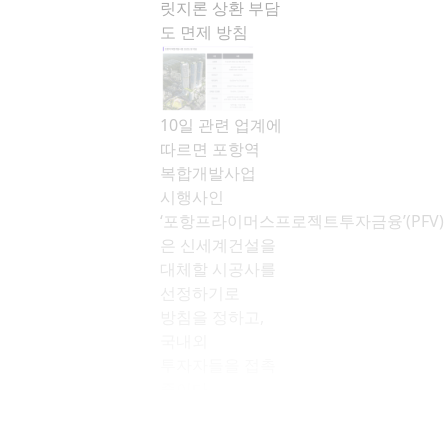
릿지론 상환 부담
도 면제 방침
10일 관련 업계에
따르면 포항역
복합개발사업
시행사인
‘포항프라이머스프로젝트투자금융’(PFV)
은 신세계건설을
대체할 시공사를
선정하기로
방침을 정하고,
국내외
투자자들을 접촉
중이다.
매각 조건은