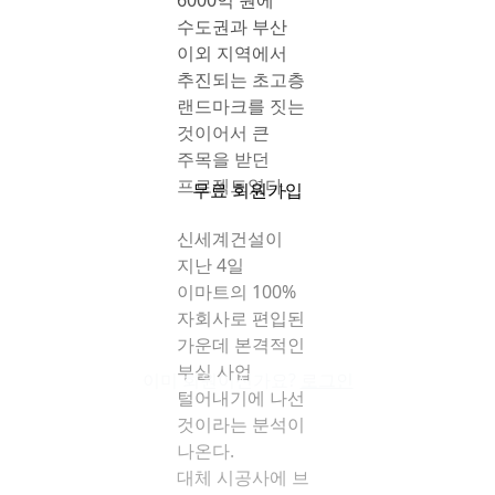
6000억 원에
수도권과 부산
이외 지역에서
추진되는 초고층
랜드마크를 짓는
것이어서 큰
주목을 받던
프로젝트였다.
무료 회원가입
신세계건설이
지난 4일
이마트의 100%
자회사로 편입된
가운데 본격적인
부실 사업
이미 회원이신가요?
로그인
털어내기에 나선
것이라는 분석이
나온다.
대체 시공사에 브