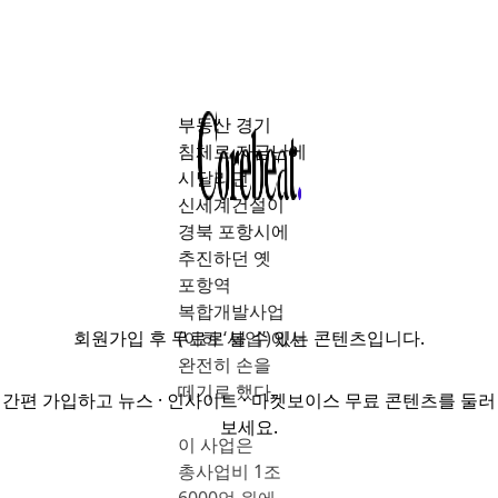
부동산 경기
침체로 자금난에
시달리던
신세계건설이
경북 포항시에
추진하던 옛
포항역
복합개발사업
회원가입
후 무료로 볼 수 있는 콘텐츠입니다.
(이하 ‘사업’)에서
완전히 손을
떼기로 했다.
간편 가입하고 뉴스 · 인사이트 · 마켓보이스 무료 콘텐츠를 둘러
보세요.
이 사업은
총사업비 1조