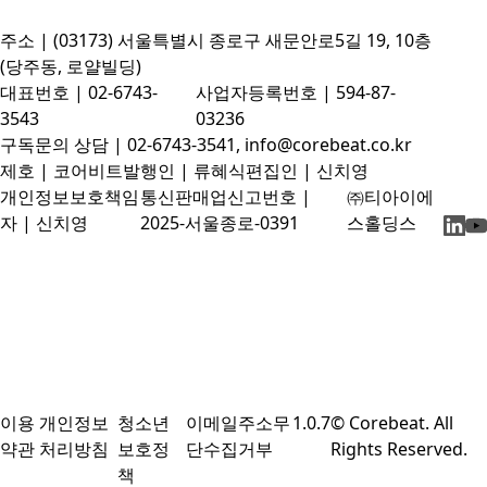
주소 | (03173) 서울특별시 종로구 새문안로5길 19, 10층
(당주동, 로얄빌딩)
대표번호 | 02-6743-
사업자등록번호 | 594-87-
3543
03236
구독문의 상담 | 02-6743-3541, info@corebeat.co.kr
제호 | 코어비트
발행인 | 류혜식
편집인 | 신치영
개인정보보호책임
통신판매업신고번호 |
㈜티아이에
자 | 신치영
2025-서울종로-0391
스홀딩스
이용
개인정보
청소년
이메일주소무
1.0.7
© Corebeat. All
약관
처리방침
보호정
단수집거부
Rights Reserved.
책