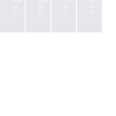
작
2026-
2026-
2025-
2025-
여
이
Seoul’s
년
04-
02-
07-
01-
의
전
Skyline"
수
02
24
11
15
도
④
익
FKI
다
률
타
시
13.9%...
워
도
운
에
마
용
서
에
자
방
오
산
뺀
른
2320
다
KIC...
억
이
달
번
러
엔
‘역
유
대
력
최
후
대’
보
거