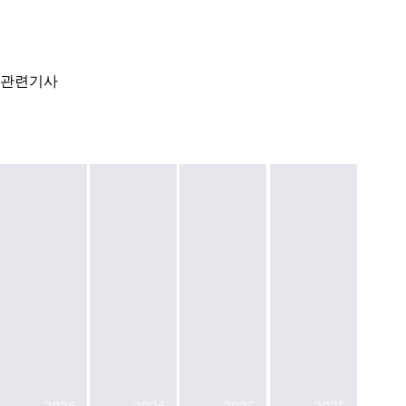
관련기사
한
국
투
2
"Yeouido
자
DL
차
Office
공
건
지
Boom
사,
설,
방
Reshapes