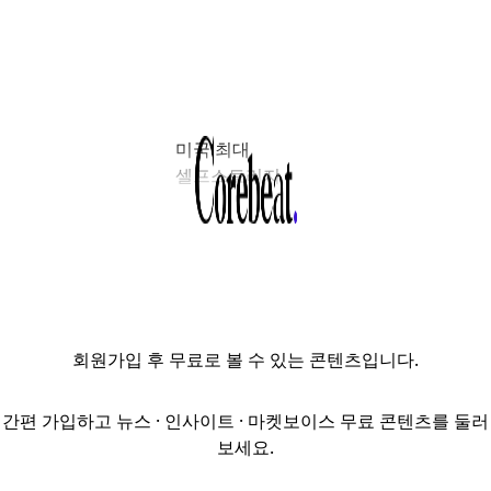
미국 최대
셀프스토리지
리츠(REITs)인
퍼블릭 스토리지
(Public Storage)
가 아시아태평양
지역 확장을 위해
호주 압바쿠스
회원가입
후 무료로 볼 수 있는 콘텐츠입니다.
스토리지 킹
(Abacus Storage
King) 인수에 본격
간편 가입하고 뉴스 · 인사이트 · 마켓보이스 무료 콘텐츠를 둘러
나섰다.
보세요.
남아프리카공화국