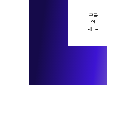
구독
안
내 →