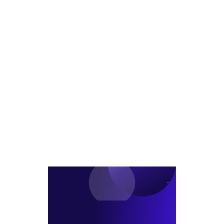
의
리
클
서
도
파
로
울
·
이
징
시
서
낸
건
울
싱
축
역
마
심
재
무
의
건
리..
통
축
금
과
에
리
963
1%P
억
이
자
상
본
낮
집
춰
행
본
격
화