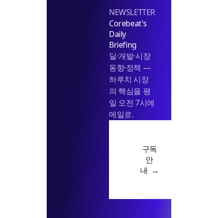
NEWSLETTER
Corebeat's
Daily
Briefing
딜·개발·시장
동향·정책 —
하루치 시장
의 핵심을 평
일 오전 7시에
메일로.
구독
안
내 →