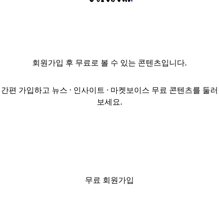
국제금융센터
(IFC) 이행보증금
2000억 원과
지연이자·중재
비용 등을 포함한
회원가입
후 무료로 볼 수 있는 콘텐츠입니다.
총 2830억 원을
지급했다.이로써
미래에셋운용이
간편 가입하고 뉴스 · 인사이트 · 마켓보이스 무료 콘텐츠를 둘러
IFC 매입을 포기한
보세요.
이후 이행보증금
반환을 둘러싸고
발생한
미래에셋운용과
브룩필드운용 간
분쟁은 3년 만에
일단락됐다.8일
무료 회원가입
투자은행(IB)
업계에 따르면
브룩필드는 지난