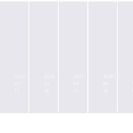
여
의
도
(종
브
미
미
합)
룩
래
래
국
필
에
에
2026-
2026-
2026-
2026-
민
드,
셋,
셋
07-
05-
04-
04-
연
IFC
G1
증
10
28
21
15
금
2.5
서
권
출
조
울
31
자
담
매
층
리
보
입
재
츠,
대
10
개
여
출
일
발